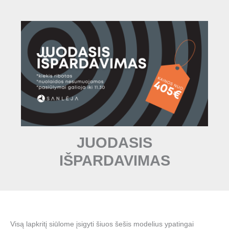
Pereiti
prie
turinio
JUODASIS
IŠPARDAVIMAS
Visą lapkritį siūlome įsigyti šiuos šešis modelius ypatingai