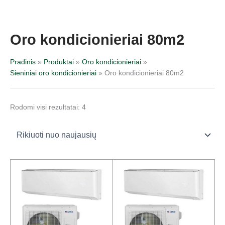
Pereiti
Rūšiuojama
prie
pagal
turinio
naujausią
Oro kondicionieriai 80m2
Pradinis
Produktai
Oro kondicionieriai
Sieniniai oro kondicionieriai
Oro kondicionieriai 80m2
Rodomi visi rezultatai: 4