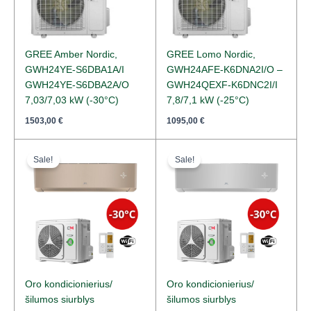
GREE Amber Nordic,
GREE Lomo Nordic,
GWH24YE-S6DBA1A/I
GWH24AFE-K6DNA2I/O –
GWH24YE-S6DBA2A/O
GWH24QEXF-K6DNC2I/I
7,03/7,03 kW (-30°C)
7,8/7,1 kW (-25°C)
1503,00
€
1095,00
€
Original
Current
Original
Current
price
price
price
price
Sale!
Sale!
was:
is:
was:
is:
2472,00 €.
1841,00 €.
2472,00 €.
1841,00 €.
Oro kondicionierius/
Oro kondicionierius/
šilumos siurblys
šilumos siurblys