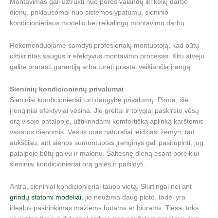
Montavimas gali užtrukti nuo poros valandų iki kelių darbo
dienų, priklausomai nuo sistemos ypatumų, sieninio
kondicionieriaus modelio bei reikalingų montavimo darbų.
Rekomenduojame samdyti profesionalų montuotoją, kad būtų
užtikrintas saugus ir efektyvus montavimo procesas. Kitu atveju
galite prarasti garantiją arba turėti prastai veikiančią įrangą.
Sieninių kondicionierių privalumai
Sieniniai kondicionieriai turi daugybę privalumų. Pirma, šie
įrenginiai efektyviai vėsina. Jie greitai ir tolygiai paskirsto vėsų
orą visoje patalpoje, užtikrindami komfortišką aplinką karštomis
vasaros dienomis. Vėsus oras natūraliai leidžiasi žemyn, tad
aukščiau, ant sienos sumontuotas įrenginys gali pasirūpinti, jog
patalpoje būtų gaivu ir malonu. Šaltesnę dieną esant poreikiui
sieniniai kondicionieriai orą galės ir pašildyti.
Antra, sieniniai kondicionieriai taupo vietą. Skirtingai nei ant
grindų statomi modeliai
, jie neužima daug ploto, todėl yra
idealus pasirinkimas mažiems butams ar biurams. Tiesa, toks