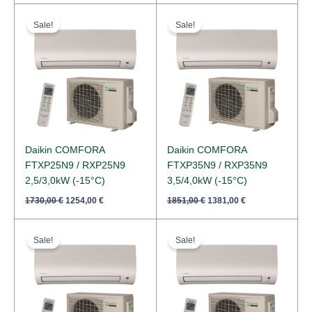
Original
Current
Original
Current
price
price
price
price
Sale!
Sale!
was:
is:
was:
is:
1730,00 €.
1254,00 €.
1851,00 €.
1381,00 €.
Daikin COMFORA
Daikin COMFORA
FTXP25N9 / RXP25N9
FTXP35N9 / RXP35N9
2,5/3,0kW (-15°C)
3,5/4,0kW (-15°C)
1730,00
€
1254,00
€
1851,00
€
1381,00
€
Original
Current
Original
Current
price
price
price
price
Sale!
Sale!
was:
is:
was:
is:
2601,00 €.
1854,00 €.
2879,00 €.
2188,00 €.