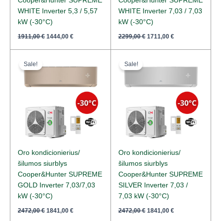
Cooper&Hunter SUPREME
Cooper&Hunter SUPREME
WHITE Inverter 5,3 / 5,57
WHITE Inverter 7,03 / 7,03
kW (-30°C)
kW (-30°C)
1911,00
€
1444,00
€
2299,00
€
1711,00
€
Original
Current
Original
Current
price
price
price
price
Sale!
Sale!
was:
is:
was:
is:
2472,00 €.
1841,00 €.
2472,00 €.
1841,00 €.
Oro kondicionierius/
Oro kondicionierius/
šilumos siurblys
šilumos siurblys
Cooper&Hunter SUPREME
Cooper&Hunter SUPREME
GOLD Inverter 7,03/7,03
SILVER Inverter 7,03 /
kW (-30°C)
7,03 kW (-30°C)
2472,00
€
1841,00
€
2472,00
€
1841,00
€