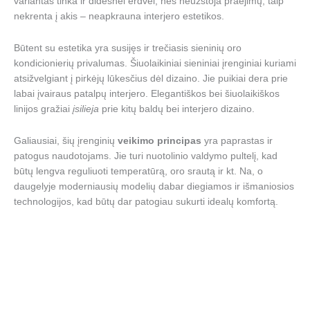
variantas tinka ir didesnei erdvei, nes neužstoja praėjimų, taip
nekrenta į akis – neapkrauna interjero estetikos.
Būtent su estetika yra susijęs ir trečiasis sieninių oro
kondicionierių privalumas. Šiuolaikiniai sieniniai įrenginiai kuriami
atsižvelgiant į pirkėjų lūkesčius dėl dizaino. Jie puikiai dera prie
labai įvairaus patalpų interjero. Elegantiškos bei šiuolaikiškos
linijos gražiai
įsilieja
prie kitų baldų bei interjero dizaino.
Galiausiai, šių įrenginių
veikimo principas
yra paprastas ir
patogus naudotojams. Jie turi nuotolinio valdymo pultelį, kad
būtų lengva reguliuoti temperatūrą, oro srautą ir kt. Na, o
daugelyje moderniausių modelių dabar diegiamos ir išmaniosios
technologijos, kad būtų dar patogiau sukurti idealų komfortą.