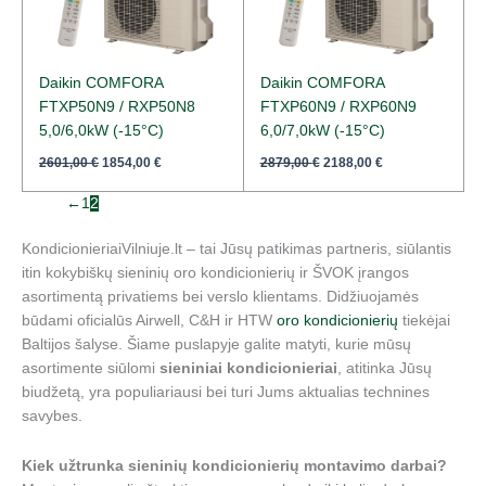
Daikin COMFORA
Daikin COMFORA
FTXP50N9 / RXP50N8
FTXP60N9 / RXP60N9
5,0/6,0kW (-15°C)
6,0/7,0kW (-15°C)
2601,00
€
1854,00
€
2879,00
€
2188,00
€
←
1
2
KondicionieriaiVilniuje.lt – tai Jūsų patikimas partneris, siūlantis
itin kokybiškų sieninių oro kondicionierių ir ŠVOK įrangos
asortimentą privatiems bei verslo klientams. Didžiuojamės
būdami oficialūs Airwell, C&H ir HTW
oro kondicionierių
tiekėjai
Baltijos šalyse. Šiame puslapyje galite matyti, kurie mūsų
asortimente siūlomi
sieniniai kondicionieriai
, atitinka Jūsų
biudžetą, yra populiariausi bei turi Jums aktualias technines
savybes.
Kiek užtrunka sieninių kondicionierių montavimo darbai?