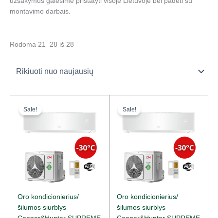
užsakymus galėsime pristatyti visoje Lietuvoje bei padėti su
montavimo darbais.
Rodoma 21–28 iš 28
Original
Current
Original
Current
price
price
price
price
Sale!
Sale!
was:
is:
was:
is:
1911,00 €.
1444,00 €.
2299,00 €.
1711,00 €.
Oro kondicionierius/
Oro kondicionierius/
šilumos siurblys
šilumos siurblys