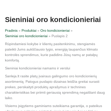
Pereiti
Rūšiuojama
prie
pagal
turinio
naujausią
Sieniniai oro kondicionieriai
Pradinis
Produktai
Oro kondicionieriai
Sieniniai oro kondicionieriai
Puslapis 2
Rūpindamiesi kokybe ir klientų pasitenkinimu, stengiamės
pateikti Jums aukščiausio lygio, energiją taupančius klimato
kontrolės sprendimus, kurie padidins Jūsų namų ar patalpų
komfortą.
Sieniniai kondicionieriai namams ir verslui
Sanleja.lt rasite platų įvairaus galingumo oro kondicionierių
asortimentą. Patogus puslapio dizainas leidžia greitai surasti
prekes, perskaityti produktų aprašymus ir technines
charakteristikas bei priimti geriausią sprendimą negaištant daug
laiko.
Visiems įsigytiems gaminiams suteikiama garantija, o pateikus