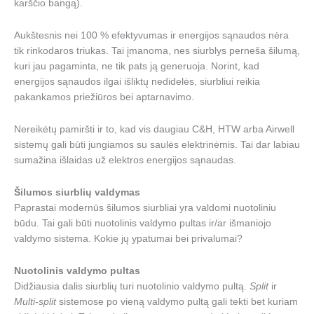
karščio bangą).
Aukštesnis nei 100 % efektyvumas ir energijos sąnaudos nėra
tik rinkodaros triukas. Tai įmanoma, nes siurblys perneša šilumą,
kuri jau pagaminta, ne tik pats ją generuoja. Norint, kad
energijos sąnaudos ilgai išliktų nedidelės, siurbliui reikia
pakankamos priežiūros bei aptarnavimo.
Nereikėtų pamiršti ir to, kad vis daugiau C&H, HTW arba Airwell
sistemų gali būti jungiamos su saulės elektrinėmis. Tai dar labiau
sumažina išlaidas už elektros energijos sąnaudas.
Šilumos siurblių valdymas
Paprastai modernūs šilumos siurbliai yra valdomi nuotoliniu
būdu. Tai gali būti nuotolinis valdymo pultas ir/ar išmaniojo
valdymo sistema. Kokie jų ypatumai bei privalumai?
Nuotolinis valdymo pultas
Didžiausia dalis siurblių turi nuotolinio valdymo pultą.
Split
ir
Multi-split
sistemose po vieną valdymo pultą gali tekti bet kuriam