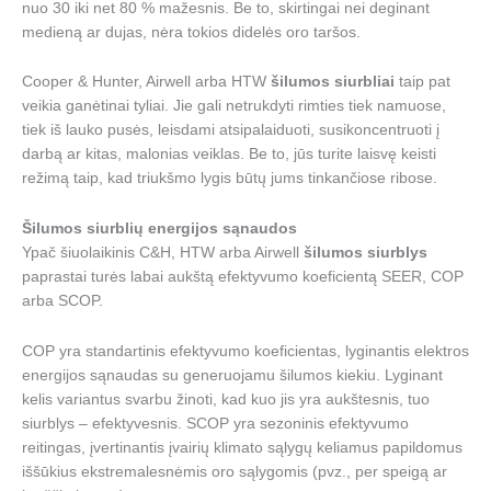
nuo 30 iki net 80 % mažesnis. Be to, skirtingai nei deginant
medieną ar dujas, nėra tokios didelės oro taršos.
Cooper & Hunter, Airwell arba HTW
šilumos siurbliai
taip pat
veikia ganėtinai tyliai. Jie gali netrukdyti rimties tiek namuose,
tiek iš lauko pusės, leisdami atsipalaiduoti, susikoncentruoti į
darbą ar kitas, malonias veiklas. Be to, jūs turite laisvę keisti
režimą taip, kad triukšmo lygis būtų jums tinkančiose ribose.
Šilumos siurblių energijos sąnaudos
Ypač šiuolaikinis C&H, HTW arba Airwell
šilumos siurblys
paprastai turės labai aukštą efektyvumo koeficientą SEER, COP
arba SCOP.
COP yra standartinis efektyvumo koeficientas, lyginantis elektros
energijos sąnaudas su generuojamu šilumos kiekiu. Lyginant
kelis variantus svarbu žinoti, kad kuo jis yra aukštesnis, tuo
siurblys – efektyvesnis. SCOP yra sezoninis efektyvumo
reitingas, įvertinantis įvairių klimato sąlygų keliamus papildomus
iššūkius ekstremalesnėmis oro sąlygomis (pvz., per speigą ar