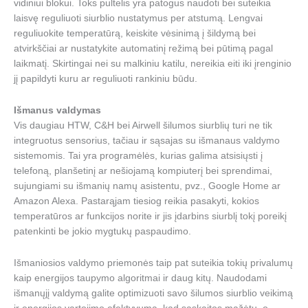
vidiniui blokui. Toks pultelis yra patogus naudoti bei suteikia
laisvę reguliuoti siurblio nustatymus per atstumą. Lengvai
reguliuokite temperatūrą, keiskite vėsinimą į šildymą bei
atvirkščiai ar nustatykite automatinį režimą bei pūtimą pagal
laikmatį. Skirtingai nei su malkiniu katilu, nereikia eiti iki įrenginio
jį papildyti kuru ar reguliuoti rankiniu būdu.
Išmanus valdymas
Vis daugiau HTW, C&H bei Airwell šilumos siurblių turi ne tik
integruotus sensorius, tačiau ir sąsajas su išmanaus valdymo
sistemomis. Tai yra programėlės, kurias galima atsisiųsti į
telefoną, planšetinį ar nešiojamą kompiuterį bei sprendimai,
sujungiami su išmanių namų asistentu, pvz., Google Home ar
Amazon Alexa. Pastarąjam tiesiog reikia pasakyti, kokios
temperatūros ar funkcijos norite ir jis įdarbins siurblį tokį poreikį
patenkinti be jokio mygtukų paspaudimo.
Išmaniosios valdymo priemonės taip pat suteikia tokių privalumų
kaip energijos taupymo algoritmai ir daug kitų. Naudodami
išmanųjį valdymą galite optimizuoti savo šilumos siurblio veikimą