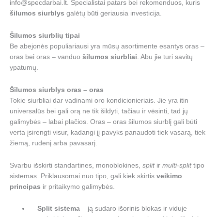
info@specdarbai.lt. Specialistai patars bei rekomenduos, kuris
šilumos siurblys
galėtų būti geriausia investicija.
Šilumos siurblių tipai
Be abejonės populiariausi yra mūsų asortimente esantys oras –
oras bei oras – vanduo
šilumos siurbliai
. Abu jie turi savitų
ypatumų.
Šilumos siurblys oras – oras
Tokie siurbliai dar vadinami oro kondicionieriais. Jie yra itin
universalūs bei gali orą ne tik šildyti, tačiau ir vėsinti, tad jų
galimybės – labai plačios. Oras – oras šilumos siurblį gali būti
verta įsirengti visur, kadangi jį pavyks panaudoti tiek vasarą, tiek
žiemą, rudenį arba pavasarį.
Svarbu išskirti standartines, monoblokines,
split
ir
multi-split
tipo
sistemas. Priklausomai nuo tipo, gali kiek skirtis
veikimo
principas
ir pritaikymo galimybės.
Split sistema
– ją sudaro išorinis blokas ir viduje