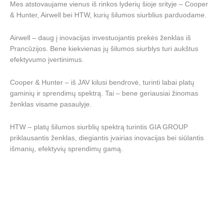
Mes atstovaujame vienus iš rinkos lyderių šioje srityje – Cooper
& Hunter, Airwell bei HTW, kurių šilumos siurblius parduodame.
Airwell – daug į inovacijas investuojantis prekės ženklas iš
Prancūzijos. Bene kiekvienas jų šilumos siurblys turi aukštus
efektyvumo įvertinimus.
Cooper & Hunter – iš JAV kilusi bendrovė, turinti labai platų
gaminių ir sprendimų spektrą. Tai – bene geriausiai žinomas
ženklas visame pasaulyje.
HTW – platų šilumos siurblių spektrą turintis GIA GROUP
priklausantis ženklas, diegiantis įvairias inovacijas bei siūlantis
išmanių, efektyvių sprendimų gamą.