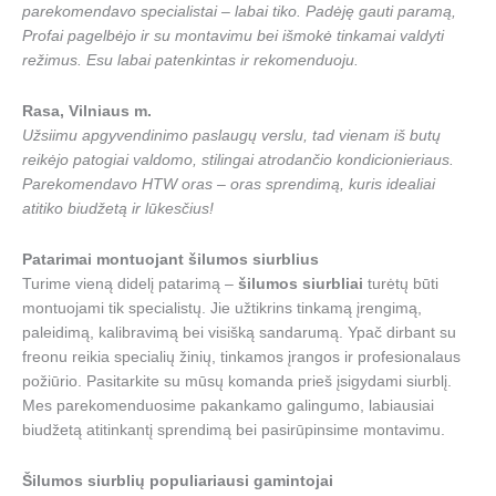
parekomendavo specialistai – labai tiko. Padėję gauti paramą,
Profai pagelbėjo ir su montavimu bei išmokė tinkamai valdyti
režimus. Esu labai patenkintas ir rekomenduoju.
Rasa, Vilniaus m.
Užsiimu apgyvendinimo paslaugų verslu, tad vienam iš butų
reikėjo patogiai valdomo, stilingai atrodančio kondicionieriaus.
Parekomendavo HTW oras – oras sprendimą, kuris idealiai
atitiko biudžetą ir lūkesčius!
Patarimai montuojant šilumos siurblius
Turime vieną didelį patarimą –
šilumos siurbliai
turėtų būti
montuojami tik specialistų. Jie užtikrins tinkamą įrengimą,
paleidimą, kalibravimą bei visišką sandarumą. Ypač dirbant su
freonu reikia specialių žinių, tinkamos įrangos ir profesionalaus
požiūrio. Pasitarkite su mūsų komanda prieš įsigydami siurblį.
Mes parekomenduosime pakankamo galingumo, labiausiai
biudžetą atitinkantį sprendimą bei pasirūpinsime montavimu.
Šilumos siurblių populiariausi gamintojai