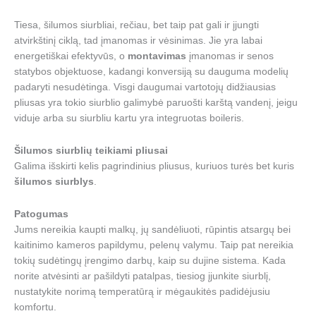
Tiesa, šilumos siurbliai, rečiau, bet taip pat gali ir įjungti
atvirkštinį ciklą, tad įmanomas ir vėsinimas. Jie yra labai
energetiškai efektyvūs, o
montavimas
įmanomas ir senos
statybos objektuose, kadangi konversiją su dauguma modelių
padaryti nesudėtinga. Visgi daugumai vartotojų didžiausias
pliusas yra tokio siurblio galimybė paruošti karštą vandenį, jeigu
viduje arba su siurbliu kartu yra integruotas boileris.
Šilumos siurblių teikiami pliusai
Galima išskirti kelis pagrindinius pliusus, kuriuos turės bet kuris
šilumos siurblys
.
Patogumas
Jums nereikia kaupti malkų, jų sandėliuoti, rūpintis atsargų bei
kaitinimo kameros papildymu, pelenų valymu. Taip pat nereikia
tokių sudėtingų įrengimo darbų, kaip su dujine sistema. Kada
norite atvėsinti ar pašildyti patalpas, tiesiog įjunkite siurblį,
nustatykite norimą temperatūrą ir mėgaukitės padidėjusiu
komfortu.