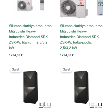
Šilumos siurblys oras–oras
Šilumos siurblys oras–oras
Mitsubishi Heavy
Mitsubishi Heavy
Industries Diamond SRK-
Industries Diamond SRK-
ZSX-W, titanium, 2,5/3,2
ZSX-W, balta-juoda,
kW
2,5/3,2 kW
1724,00
€
1724,00
€
Original
Current
Original
Current
price
price
price
price
Sale!
Sale!
was:
is:
was:
is:
12705,00 €.
11434,00 €.
10890,00 €.
9801,00 €.