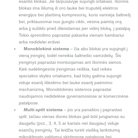
esantis blokas. Jie tarpusavyje sujungti ortakiais. Išorinis
blokas ima šilumą iš oro lauke bei truputėlį elektros
energijos bei įdarbiną kompresorių, kuris varinėja šaltnešį
bei, priklausomai nuo įjungto ciklo, vėsina paimtą orą
arba jį sušildo prieš išleisdamas per vidinį bloką, į patalpą.
Tokio sprendimo paprastai pakanka vienam kambariui
arba nedidelei erdvei.
Monoblokinė sistema
– čia abu blokai yra sujujngti į
vieną įrenginį, todėl nereikia šaltnešio vamzdelių. Šis
įrenginys paprastai montuojamas ant išorinės sienos.
Kiek sudėtingesnis įrengimas reiškia, kad reikės
specialios skylės ortakiams, kad būtų galima sujungti
viduje esantį išleidimo bei lauke esantį paėmimo
mechanizmą. Monoblokinės sistemos paprastai
naudojamos nedidelėse gyvenamosiose ar komercinėse
patalpose.
Multi-split
sistema
– jos yra panašios į paprastas
split
, tačiau vienas išorės blokas gali būti jungiamas su
daugeliu (pvz., 3, 4, 5 ar kartais net daugiau) viduje
esančių įrenginių. Tai leidžia turėti visišką lankstumą
mikroklimato valdymui skirtingose patalpose bei