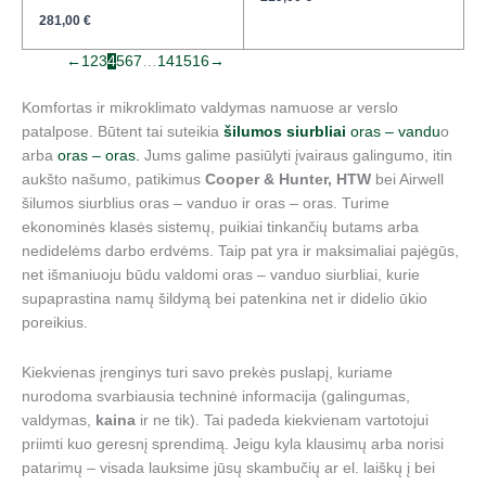
281,00
€
←
1
2
3
4
5
6
7
…
14
15
16
→
Komfortas ir mikroklimato valdymas namuose ar verslo
patalpose. Būtent tai suteikia
šilumos siurbliai
oras – vandu
o
arba
oras – oras.
Jums galime pasiūlyti įvairaus galingumo, itin
aukšto našumo, patikimus
Cooper & Hunter,
HTW
bei Airwell
šilumos siurblius oras – vanduo ir oras – oras. Turime
ekonominės klasės sistemų, puikiai tinkančių butams arba
nedidelėms darbo erdvėms. Taip pat yra ir maksimaliai pajėgūs,
net išmaniuoju būdu valdomi oras – vanduo siurbliai, kurie
supaprastina namų šildymą bei patenkina net ir didelio ūkio
poreikius.
Kiekvienas įrenginys turi savo prekės puslapį, kuriame
nurodoma svarbiausia techninė informacija (galingumas,
valdymas,
kaina
ir ne tik). Tai padeda kiekvienam vartotojui
priimti kuo geresnį sprendimą. Jeigu kyla klausimų arba norisi
patarimų – visada lauksime jūsų skambučių ar el. laiškų į bei