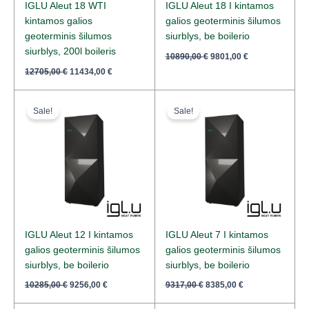
IGLU Aleut 18 WTI
IGLU Aleut 18 I kintamos
kintamos galios
galios geoterminis šilumos
geoterminis šilumos
siurblys, be boilerio
siurblys, 200l boileris
10890,00
€
9801,00
€
12705,00
€
11434,00
€
Original
Current
Original
Current
price
price
price
price
Sale!
Sale!
was:
is:
was:
is:
10285,00 €.
9256,00 €.
9317,00 €.
8385,00 €.
IGLU Aleut 12 I kintamos
IGLU Aleut 7 I kintamos
galios geoterminis šilumos
galios geoterminis šilumos
siurblys, be boilerio
siurblys, be boilerio
10285,00
€
9256,00
€
9317,00
€
8385,00
€
Original
Current
Original
Current