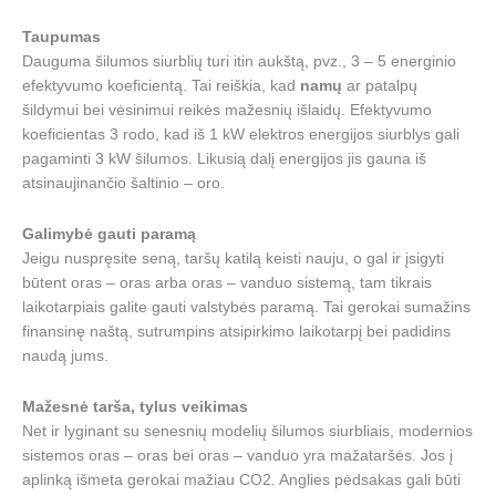
Taupumas
Dauguma šilumos siurblių turi itin aukštą, pvz., 3 – 5 energinio
efektyvumo koeficientą. Tai reiškia, kad
namų
ar patalpų
šildymui bei vėsinimui reikės mažesnių išlaidų. Efektyvumo
koeficientas 3 rodo, kad iš 1 kW elektros energijos siurblys gali
pagaminti 3 kW šilumos. Likusią dalį energijos jis gauna iš
atsinaujinančio šaltinio – oro.
Galimybė gauti paramą
Jeigu nuspręsite seną, taršų katilą keisti nauju, o gal ir įsigyti
būtent oras – oras arba oras – vanduo sistemą, tam tikrais
laikotarpiais galite gauti valstybės paramą. Tai gerokai sumažins
finansinę naštą, sutrumpins atsipirkimo laikotarpį bei padidins
naudą jums.
Mažesnė tarša, tylus veikimas
Net ir lyginant su senesnių modelių šilumos siurbliais, modernios
sistemos oras – oras bei oras – vanduo yra mažataršės. Jos į
aplinką išmeta gerokai mažiau CO2. Anglies pėdsakas gali būti