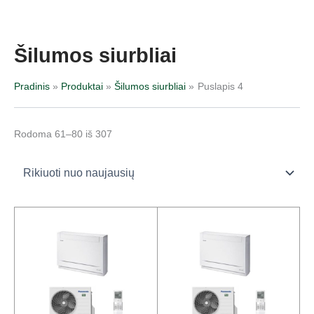
Pereiti
Rūšiuojama
prie
pagal
turinio
naujausią
Šilumos siurbliai
Pradinis
Produktai
Šilumos siurbliai
Puslapis 4
Rodoma 61–80 iš 307