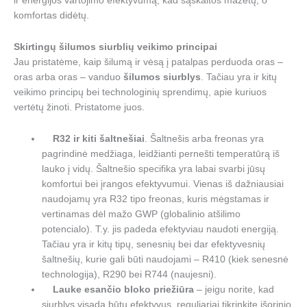
ir energijos vartojimo efektyvumą, kad sąskaitos mažėtų, o
komfortas didėtų.
Skirtingų šilumos siurblių veikimo principai
Jau pristatėme, kaip šilumą ir vėsą į patalpas perduoda oras –
oras arba oras – vanduo
šilumos siurblys
. Tačiau yra ir kitų
veikimo principų bei technologinių sprendimų, apie kuriuos
vertėtų žinoti. Pristatome juos.
R32 ir kiti šaltnešiai
. Šaltnešis arba freonas yra
pagrindinė medžiaga, leidžianti pernešti temperatūrą iš
lauko į vidų. Šaltnešio specifika yra labai svarbi jūsų
komfortui bei įrangos efektyvumui. Vienas iš dažniausiai
naudojamų yra R32 tipo freonas, kuris mėgstamas ir
vertinamas dėl mažo GWP (globalinio atšilimo
potencialo). T.y. jis padeda efektyviau naudoti energiją.
Tačiau yra ir kitų tipų, senesnių bei dar efektyvesnių
šaltnešių, kurie gali būti naudojami – R410 (kiek senesnė
technologija), R290 bei R744 (naujesni).
Lauke esančio bloko priežiūra
– jeigu norite, kad
siurblys visada būtų efektyvus, reguliariai tikrinkite išorinio