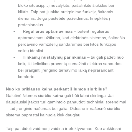
bloko situaciją. Jį nuvalykite, pašalinkite šiukšles bei
kliūtis. Taip pat įjunkite nutirpinimo funkciją šaltomis
dienomis. Jeigu pastebite pažeidimus, kriepkitės į
profesionalus.
Reguliarus aptarnavimas
– būtent reguliarus
aptarnavimas užtikrina, kad elektrinės sistemos, šaltnešio
perdavimo vamzdelių sandarumas bei kitos funkcijos
veiktų idealiai.
Tinkamų nustatymų parinkimas
– tai gali padėti nuo
kelių iki keliolikos procentų sumažinti elektros sąnaudas
bei prailginti įrenginio tarnavimo laiką neprarandant
komforto.
Nuo ko priklauso kaina perkant šilumos siurblius?
Galutinė šilumos siurblio
kaina
gali būti labai skirtinga. Jai
daugiausiai įtakos turi gamintojo panaudoti techniniai sprendimai
– tad įrenginio našumas bei galia. Didesnė ir našesnė siurblio
sistema paprastai kainuoja kiek daugiau.
Taip pat didelį vaidmenį vaidina ir efektyvumas. Kuo aukštesni