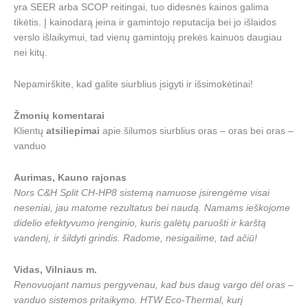
yra SEER arba SCOP reitingai, tuo didesnės kainos galima
tikėtis. Į kainodarą įeina ir gamintojo reputacija bei jo išlaidos
verslo išlaikymui, tad vienų gamintojų prekės kainuos daugiau
nei kitų.
Nepamirškite, kad galite siurblius įsigyti ir išsimokėtinai!
Žmonių komentarai
Klientų
atsiliepimai
apie šilumos siurblius oras – oras bei oras –
vanduo
Aurimas, Kauno rajonas
Nors C&H Split CH-HP8 sistemą namuose įsirengėme visai
neseniai, jau matome rezultatus bei naudą. Namams ieškojome
didelio efektyvumo įrenginio, kuris galėtų paruošti ir karštą
vandenį, ir šildyti grindis. Radome, nesigailime, tad ačiū!
Vidas, Vilniaus m.
Renovuojant namus pergyvenau, kad bus daug vargo dėl oras –
vanduo sistemos pritaikymo. HTW Eco-Thermal, kurį