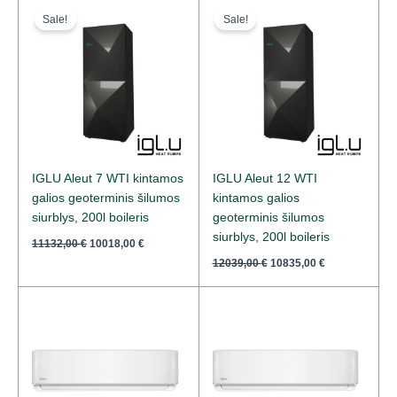
price
price
price
price
Sale!
Sale!
was:
is:
was:
is:
11132,00 €.
10018,00 €.
12039,00 €.
10835,00 €.
IGLU Aleut 7 WTI kintamos
IGLU Aleut 12 WTI
galios geoterminis šilumos
kintamos galios
siurblys, 200l boileris
geoterminis šilumos
siurblys, 200l boileris
11132,00
€
10018,00
€
12039,00
€
10835,00
€