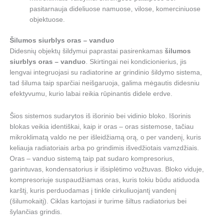
pasitarnauja dideliuose namuose, vilose, komerciniuose
objektuose.
Šilumos siurblys oras – vanduo
Didesnių objektų šildymui paprastai pasirenkamas
šilumos
siurblys oras – vanduo
. Skirtingai nei kondicionierius, jis
lengvai integruojasi su radiatorine ar grindinio šildymo sistema,
tad šiluma taip sparčiai neišgaruoja, galima mėgautis didesniu
efektyvumu, kurio labai reikia rūpinantis didele erdve.
Šios sistemos sudarytos iš išorinio bei vidinio bloko. Išorinis
blokas veikia identiškai, kaip ir oras – oras sistemose, tačiau
mikroklimatą valdo ne per išleidžiamą orą, o per vandenį, kuris
keliauja radiatoriais arba po grindimis išvedžiotais vamzdžiais.
Oras – vanduo sistemą taip pat sudaro kompresorius,
garintuvas, kondensatorius ir išsiplėtimo vožtuvas. Bloko viduje,
kompresoriuje suspaudžiamas oras, kuris tokiu būdu atiduoda
karštį, kuris perduodamas į tinkle cirkuliuojantį vandenį
(šilumokaitį). Ciklas kartojasi ir turime šiltus radiatorius bei
šylančias grindis.