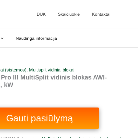
DUK
Skaičiuoklė
Kontaktai
.
Naudinga informacija
riai (sistemos)
,
Multisplit vidiniai blokai
ro III MultiSplit vidinis blokas AWI-
0, kW
Gauti pasiūlymą