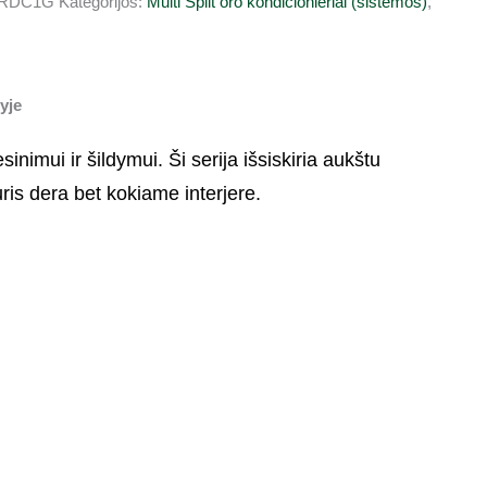
HRDC1G
Kategorijos:
Multi Split oro kondicionieriai (sistemos)
,
yje
nimui ir šildymui. Ši serija išsiskiria aukštu
is dera bet kokiame interjere.