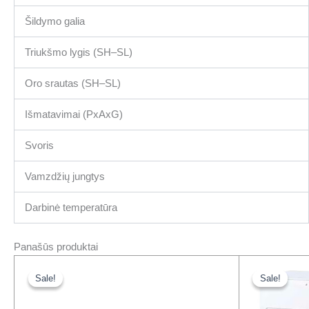
Šildymo galia
Triukšmo lygis (SH–SL)
Oro srautas (SH–SL)
Išmatavimai (PxAxG)
Svoris
Vamzdžių jungtys
Darbinė temperatūra
Panašūs produktai
Original
Current
Or
price
price
pr
Sale!
Sale!
Sale!
Sale!
was:
is:
wa
447,00 €.
343,00 €.
31