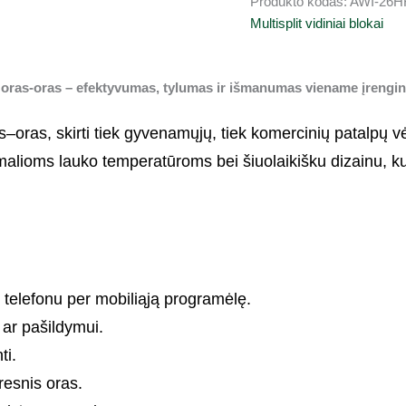
Produkto kodas:
AWI-26
Multisplit vidiniai blokai
ai oras-oras – efektyvumas, tylumas ir išmanumas viename įrengin
–oras, skirti tiek gyvenamųjų, tiek komercinių patalpų vėsi
alioms lauko temperatūroms bei šiuolaikišku dizainu, kur
telefonu per mobiliąją programėlę.
 ar pašildymui.
ti.
resnis oras.