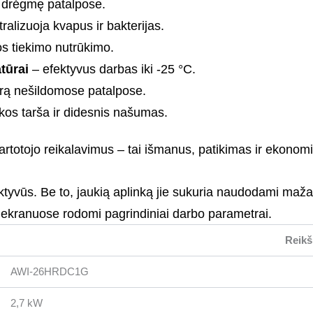
 drėgmę patalpose.
alizuoja kvapus ir bakterijas.
os tiekimo nutrūkimo.
tūrai
– efektyvus darbas iki -25 °C.
rą nešildomose patalpose.
os tarša ir didesnis našumas.
o vartotojo reikalavimus – tai išmanus, patikimas ir ekon
fektyvūs. Be to, jaukią aplinką jie sukuria naudodami mažai 
 ekranuose rodomi pagrindiniai darbo parametrai.
Reik
AWI-26HRDC1G
2,7 kW