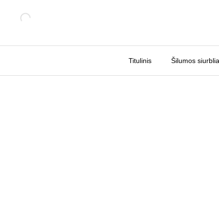
Pereiti
Sale!
prie
turinio
Titulinis
Šilumos siurblia