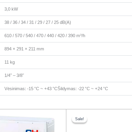
3,0 kW
38 / 36 / 34 / 31 / 29 / 27 / 25 dB(A)
610 / 570 / 540 / 470 / 440 / 420 / 390 m³/h
894 × 291 × 211 mm
11 kg
1/4" – 3/8"
Vėsinimas: -15 °C ~ +43 °CŠildymas: -22 °C ~ +24 °C
iginal
Current
Original
Current
ice
price
price
price
Sale!
Sale!
s:
is:
was:
is:
73,00 €.
2316,00 €.
254,00 €.
194,00 €.