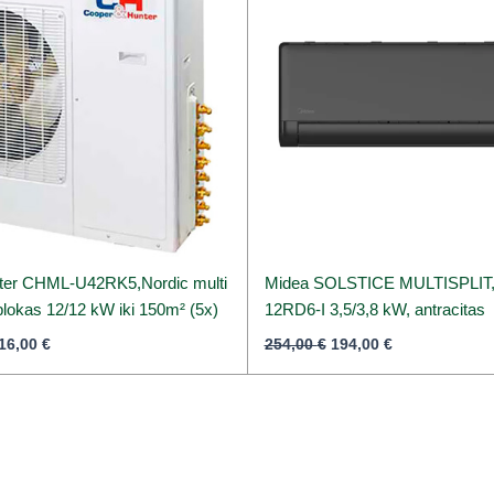
er CHML-U42RK5,Nordic multi
Midea SOLSTICE MULTISPLIT,
s blokas 12/12 kW iki 150m² (5x)
12RD6-I 3,5/3,8 kW, antracitas
16,00
€
254,00
€
194,00
€