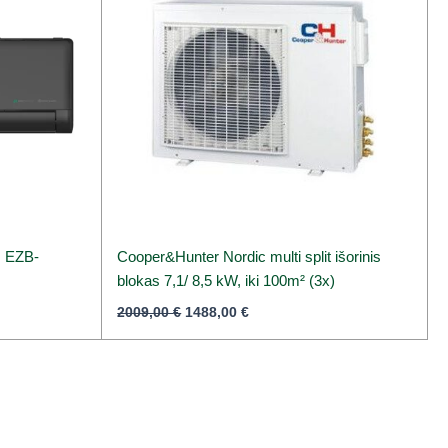
 EZB-
Cooper&Hunter Nordic multi split išorinis
blokas 7,1/ 8,5 kW, iki 100m² (3x)
2009,00
€
1488,00
€