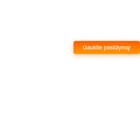
Gaukite pasiūlymą!
+370 608 94 666
info@specdarbai.lt
Pirmadienis - Penktadienis: 7:00-17:00