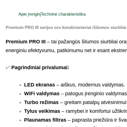
Apie įrenginį
Techninė charakteristika
Premium PRO III serijos oro kondicionieriai /šilumos siurbli
Premium PRO III
– tai pažangūs šilumos siurbliai oras
energiniu efektyvumu, patikimumu net ir esant ekstrem
✅
Pagrindiniai privalumai:
LED ekranas
– aiškus, modernus valdymas.
WiFi valdymas
– patogus įrenginio valdymas 
Turbo režimas
– greitam patalpų atvėsinimui
Tylus veikimas
– ramybei ir komfortui užtikrin
Plaunamas filtras
– paprasta priežiūra ir šva