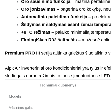
Oro sausinimo funkcija
– mažina perteklinę
Oro jonizavimas
– pagerina oro kokybę, neutr
Automatinio paleidimo funkcija
– po elektr
Šildymas ir šaldymas esant žemai tempera
+8 °C režimas
– palaiko minimalią temperatū
Ekologiškas R32 šaltnešis
– mažesnė aplink
Premium PRO III
serija atitinka griežtus šiuolaikini
AlpicAir inverteriniai oro kondicionieriai yra tylūs ir e
skirtingais darbo režimais, o juose įmontuotuose LED
Techniniai duomenys
Modelis
Vėsinimo galia