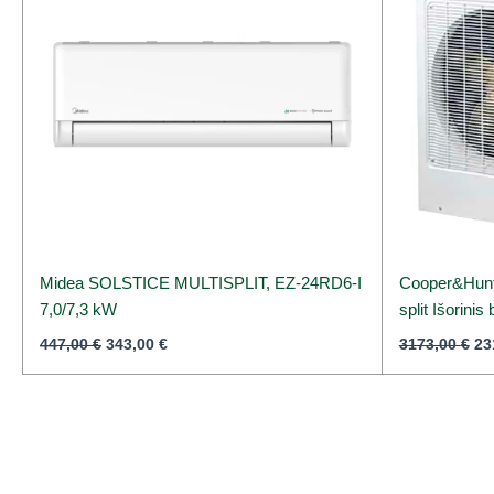
Midea SOLSTICE MULTISPLIT, EZ-24RD6-I
Cooper&Hunt
7,0/7,3 kW
split Išorini
447,00
€
343,00
€
3173,00
€
23