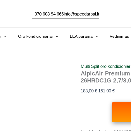
Original
Current
price
price
+370 608 94 666
info@specdarbai.lt
was:
is:
188,00 €.
151,00 €
i
Oro kondicionieriai
LEA parama
Vėdinimas
Multi Split oro kondicionie
AlpicAir Premium P
26HRDC1G 2,7/3,
188,00
€
151,00
€