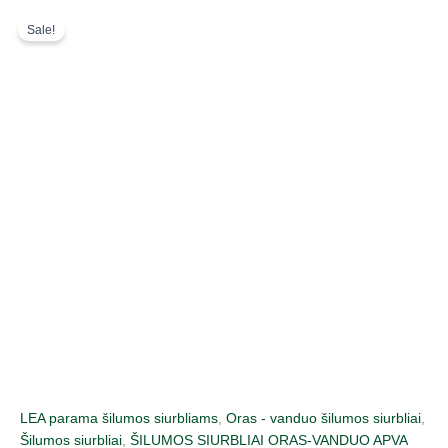
Pereiti
Original
Current
Sale!
prie
price
price
turinio
was:
is:
14987,00 €.
10940,00 €.
LEA parama šilumos siurbliams
,
Oras - vanduo šilumos siurbliai
,
Šilumos siurbliai
,
ŠILUMOS SIURBLIAI ORAS-VANDUO APVA