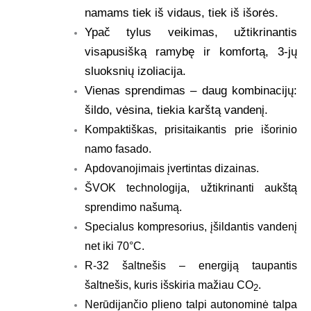
namams tiek iš vidaus, tiek iš išorės.
Ypač tylus veikimas, užtikrinantis
visapusišką ramybę ir komfortą, 3-jų
sluoksnių izoliacija.
Vienas sprendimas – daug kombinacijų:
šildo, vėsina, tiekia karštą vandenį.
Kompaktiškas, prisitaikantis prie išorinio
namo fasado.
Apdovanojimais įvertintas dizainas.
ŠVOK technologija, užtikrinanti aukštą
sprendimo našumą.
Specialus kompresorius, įšildantis vandenį
net iki 70°C.
R-32 šaltnešis – energiją taupantis
šaltnešis, kuris išskiria mažiau CO
.
2
Nerūdijančio plieno talpi autonominė talpa