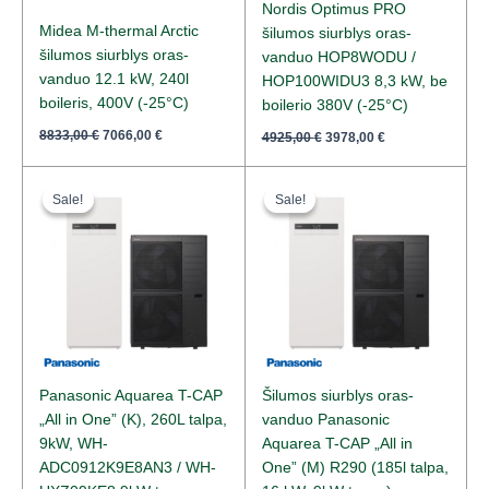
Nordis Optimus PRO
Midea M-thermal Arctic
šilumos siurblys oras-
šilumos siurblys oras-
vanduo HOP8WODU /
vanduo 12.1 kW, 240l
HOP100WIDU3 8,3 kW, be
boileris, 400V (-25°C)
boilerio 380V (-25°C)
8833,00
€
7066,00
€
4925,00
€
3978,00
€
Original
Current
Original
Current
price
price
price
price
Sale!
Sale!
Sale!
Sale!
was:
is:
was:
is:
12718,00 €.
8405,00 €.
16117,00 €.
10960,00 €.
Panasonic Aquarea T-CAP
Šilumos siurblys oras-
„All in One” (K), 260L talpa,
vanduo Panasonic
9kW, WH-
Aquarea T-CAP „All in
ADC0912K9E8AN3 / WH-
One” (M) R290 (185l talpa,