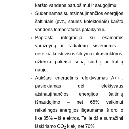
karšto vandens paruošimui ir saugojimui.
Suderinamas su atsinaujinančios energijos
šaltiniais (pvz., saulės kolektoriais) karšto
vandens temperatūros palaikymui.
Paprasta integracija su esamomis
vamzdynų ir radiatorių sistemomis –
nereikia keisti visos šildymo infrastruktūros,
užtenka pakeisti seną siurblį ar katilą
nauju.
Aukštas energetinis efektyvumas A+++,
pasiekiamas dėl efektyvaus
atsinaujinančios energijos šaltinių
išnaudojimo – net 65% veikimui
reikalingos energijos išgaunama iš oro, o
likę 35% – iš elektros. Tai leidžia sumažinti
išskiriamo CO
kiekį net 70%.
2