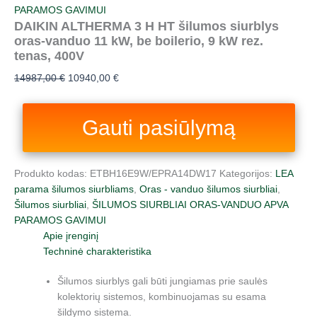
PARAMOS GAVIMUI
DAIKIN ALTHERMA 3 H HT šilumos siurblys
oras-vanduo 11 kW, be boilerio, 9 kW rez.
tenas, 400V
14987,00
€
10940,00
€
Gauti pasiūlymą
Produkto kodas:
ETBH16E9W/EPRA14DW17
Kategorijos:
LEA
parama šilumos siurbliams
,
Oras - vanduo šilumos siurbliai
,
Šilumos siurbliai
,
ŠILUMOS SIURBLIAI ORAS-VANDUO APVA
PARAMOS GAVIMUI
Apie įrenginį
Techninė charakteristika
Šilumos siurblys gali būti jungiamas prie saulės
kolektorių sistemos, kombinuojamas su esama
šildymo sistema.