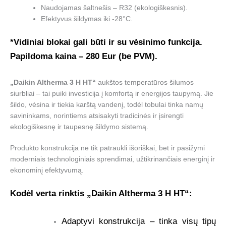
Naudojamas šaltnešis – R32 (ekologiškesnis).
Efektyvus šildymas iki -28°C.
*Vidiniai blokai gali būti ir su vėsinimo funkcija.
Papildoma kaina – 280 Eur (be PVM).
„Daikin Altherma 3 H HT“
aukštos temperatūros šilumos
siurbliai – tai puiki investicija į komfortą ir energijos taupymą. Jie
šildo, vėsina ir tiekia karštą vandenį, todėl tobulai tinka namų
savininkams, norintiems atsisakyti tradicinės ir įsirengti
ekologiškesnę ir taupesnę šildymo sistemą.
Produkto konstrukcija ne tik patraukli išoriškai, bet ir pasižymi
moderniais technologiniais sprendimai, užtikrinančiais energinį ir
ekonominį efektyvumą.
Kodėl verta rinktis „Daikin Altherma 3 H HT“:
Adaptyvi konstrukcija – tinka visų tipų