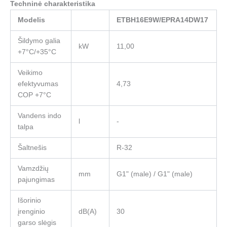
Techninė charakteristika
Modelis
ETBH16E9W/EPRA14DW17
Šildymo galia
kW
11,00
+7°C/+35°C
Veikimo
efektyvumas
4,73
COP +7°C
Vandens indo
l
-
talpa
Šaltnešis
R-32
Vamzdžių
mm
G1" (male) / G1" (male)
pajungimas
Išorinio
įrenginio
dB(A)
30
garso slėgis