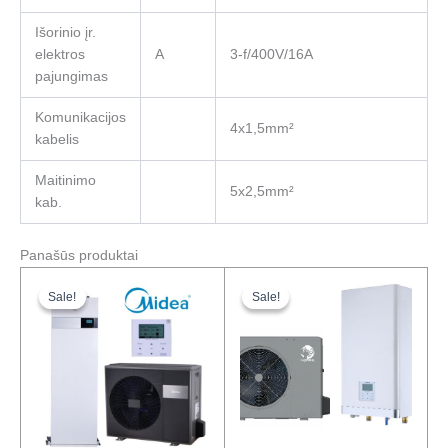
Išorinio įr.
elektros
A
3-f/400V/16A
pajungimas
Komunikacijos
4x1,5mm²
kabelis
Maitinimo
5x2,5mm²
kab.
Panašūs produktai
Original
Current
Original
Current
price
price
price
price
Sale!
Sale!
Sale!
Sale!
was:
is:
was:
is:
8833,00 €.
7066,00 €.
4925,00 €.
3978,00 €.