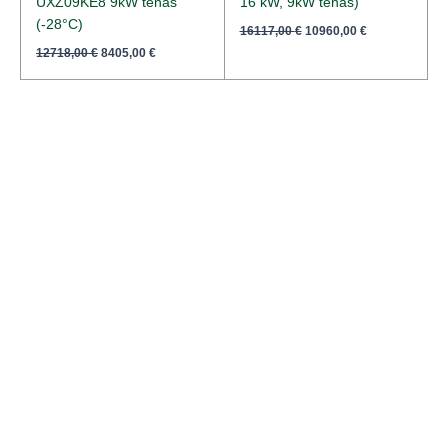
UXZ09KE8 9kW tenas
16 kW, 9kW tenas)
(-28°C)
16117,00
€
10960,00
€
12718,00
€
8405,00
€