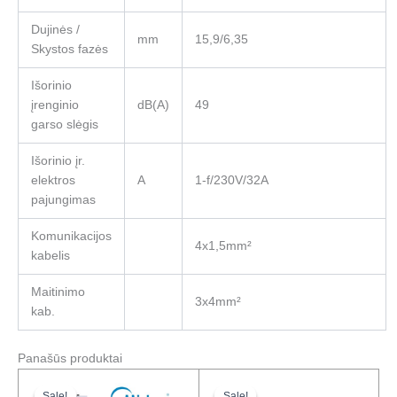
Dujinės /
mm
15,9/6,35
Skystos fazės
Išorinio
įrenginio
dB(A)
49
garso slėgis
Išorinio įr.
elektros
A
1-f/230V/32A
pajungimas
Komunikacijos
4x1,5mm²
kabelis
Maitinimo
3x4mm²
kab.
Panašūs produktai
Original
Current
Original
Current
price
price
price
price
Sale!
Sale!
Sale!
Sale!