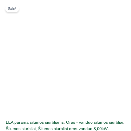
Pereiti
Original
Current
Sale!
prie
price
price
turinio
was:
is:
12446,06 €.
9085,00 €.
LEA parama šilumos siurbliams
,
Oras - vanduo šilumos siurbliai
,
Šilumos siurbliai
,
Šilumos siurbliai oras-vanduo 8,00kW-