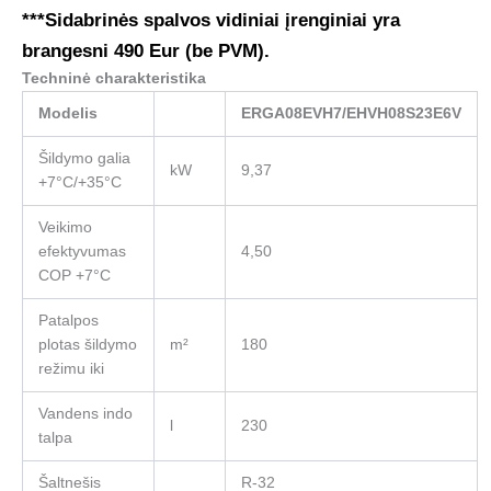
***Sidabrinės spalvos vidiniai įrenginiai yra
brangesni 490 Eur (be PVM).
Techninė charakteristika
Modelis
ERGA08EVH7/EHVH08S23E6V
Šildymo galia
kW
9,37
+7°C/+35°C
Veikimo
efektyvumas
4,50
COP +7°C
Patalpos
plotas šildymo
m²
180
režimu iki
Vandens indo
l
230
talpa
Šaltnešis
R-32