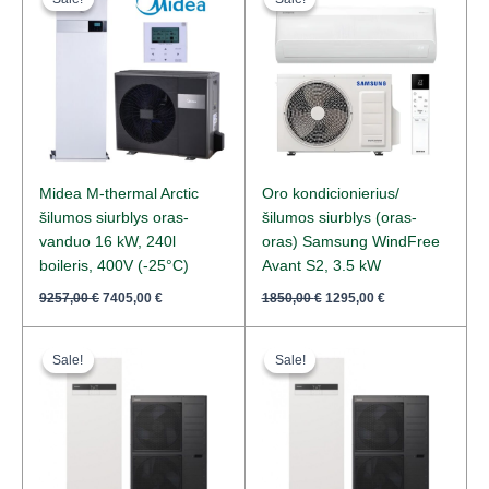
was:
is:
was:
is:
9257,00 €.
7405,00 €.
1850,00 €.
1295,00 €.
Midea M-thermal Arctic
Oro kondicionierius/
šilumos siurblys oras-
šilumos siurblys (oras-
vanduo 16 kW, 240l
oras) Samsung WindFree
boileris, 400V (-25°C)
Avant S2, 3.5 kW
9257,00
€
7405,00
€
1850,00
€
1295,00
€
Original
Current
Original
Current
price
price
price
price
Sale!
Sale!
Sale!
Sale!
was:
is:
was:
is:
14219,00 €.
9457,00 €.
13167,00 €.
8846,00 €.