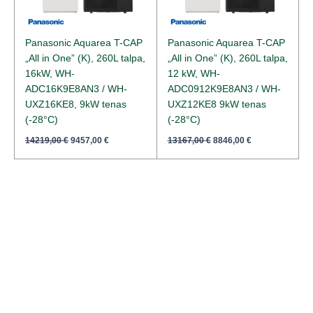
Panasonic Aquarea T-CAP
Panasonic Aquarea T-CAP
„All in One” (K), 260L talpa,
„All in One” (K), 260L talpa,
16kW, WH-
12 kW, WH-
ADC16K9E8AN3 / WH-
ADC0912K9E8AN3 / WH-
UXZ16KE8, 9kW tenas
UXZ12KE8 9kW tenas
(-28°C)
(-28°C)
14219,00
€
9457,00
€
13167,00
€
8846,00
€