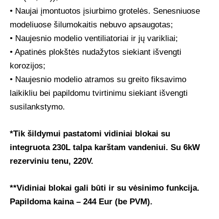
• Naujai įmontuotos įsiurbimo grotelės. Senesniuose
modeliuose šilumokaitis nebuvo apsaugotas;
• Naujesnio modelio ventiliatoriai ir jų varikliai;
• Apatinės plokštės nudažytos siekiant išvengti
korozijos;
• Naujesnio modelio atramos su greito fiksavimo
laikikliu bei papildomu tvirtinimu siekiant išvengti
susilankstymo.
*Tik šildymui pastatomi vidiniai blokai su
integruota 230L talpa karštam vandeniui. Su 6kW
rezerviniu tenu, 220V.
**Vidiniai blokai gali būti ir su vėsinimo funkcija.
Papildoma kaina – 244 Eur (be PVM).