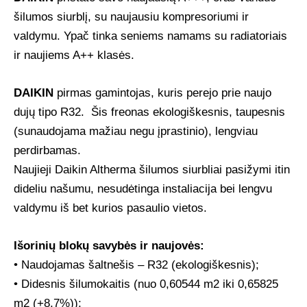
šilumos siurblį, su naujausiu kompresoriumi ir
valdymu. Ypač tinka seniems namams su radiatoriais
ir naujiems A++ klasės.
DAIKIN
pirmas gamintojas, kuris perejo prie naujo
dujų tipo R32. Šis freonas ekologiškesnis, taupesnis
(sunaudojama mažiau negu įprastinio), lengviau
perdirbamas.
Naujieji Daikin Altherma šilumos siurbliai pasižymi itin
dideliu našumu, nesudėtinga instaliacija bei lengvu
valdymu iš bet kurios pasaulio vietos.
Išorinių blokų savybės ir naujovės:
• Naudojamas šaltnešis – R32 (ekologiškesnis);
• Didesnis šilumokaitis (nuo 0,60544 m2 iki 0,65825
m2 (+8,7%));