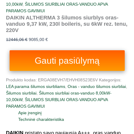
10,00kW
,
ŠILUMOS SIURBLIAI ORAS-VANDUO APVA
PARAMOS GAVIMUI
DAIKIN ALTHERMA 3 šilumos siurblys oras-
vanduo 9,37 kW, 230l boileris, su 6kW rez. tenu,
220V
12446,06
€
9085,00
€
Gauti pasiūlymą
Produkto kodas:
ERGA08EVH7/EHVH08S23E6V
Kategorijos:
LEA parama šilumos siurbliams
,
Oras - vanduo šilumos siurbliai
,
Šilumos siurbliai
,
Šilumos siurbliai oras-vanduo 8,00kW-
10,00kW
,
ŠILUMOS SIURBLIAI ORAS-VANDUO APVA
PARAMOS GAVIMUI
Apie įrenginį
Techninė charakteristika
DAIKIN
pristato savo naujausią A+++, oras vanduo