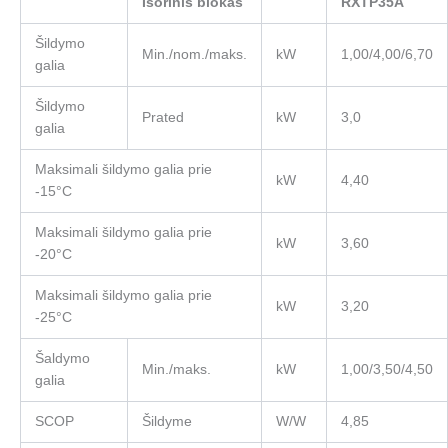
Išorinis blokas
RXTP35A
Šildymo
Min./nom./maks.
kW
1,00/4,00/6,70
galia
Šildymo
Prated
kW
3,0
galia
Maksimali šildymo galia prie
kW
4,40
-15°C
Maksimali šildymo galia prie
kW
3,60
-20°C
Maksimali šildymo galia prie
kW
3,20
-25°C
Šaldymo
Min./maks.
kW
1,00/3,50/4,50
galia
SCOP
Šildyme
W/W
4,85