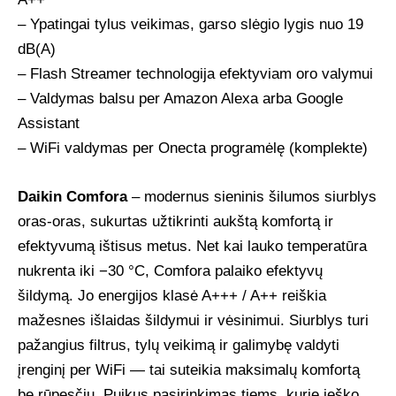
– Ypatingai tylus veikimas, garso slėgio lygis nuo 19
dB(A)
– Flash Streamer technologija efektyviam oro valymui
– Valdymas balsu per Amazon Alexa arba Google
Assistant
– WiFi valdymas per Onecta programėlę (komplekte)
Daikin Comfora
– modernus sieninis šilumos siurblys
oras-oras, sukurtas užtikrinti aukštą komfortą ir
efektyvumą ištisus metus. Net kai lauko temperatūra
nukrenta iki −30 °C, Comfora palaiko efektyvų
šildymą. Jo energijos klasė A+++ / A++ reiškia
mažesnes išlaidas šildymui ir vėsinimui. Siurblys turi
pažangius filtrus, tylų veikimą ir galimybę valdyti
įrenginį per WiFi — tai suteikia maksimalų komfortą
be rūpesčių. Puikus pasirinkimas tiems, kurie ieško