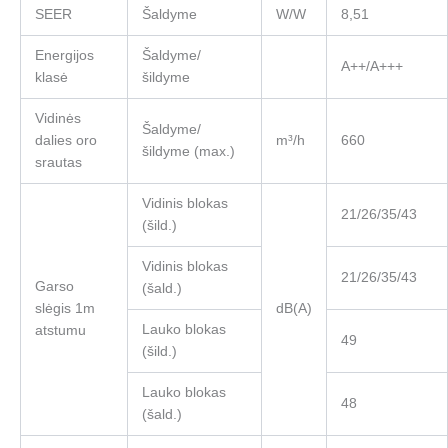
SEER
Šaldyme
W/W
8,51
Energijos
Šaldyme/
A++/A+++
klasė
šildyme
Vidinės
Šaldyme/
dalies oro
m³/h
660
šildyme (max.)
srautas
Vidinis blokas
21/26/35/43
(šild.)
Vidinis blokas
21/26/35/43
Garso
(šald.)
slėgis 1m
dB(A)
Lauko blokas
atstumu
49
(šild.)
Lauko blokas
48
(šald.)