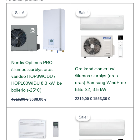
Original
Current
Original
Current
price
price
price
price
Sale!
Sale!
Sale!
Sale!
was:
is:
was:
is:
4616,00 €.
3688,00 €.
2219,00 €.
1553,30 €.
Nordis Optimus PRO
Oro kondicionierius/
šilumos siurblys oras-
šilumos siurblys (oras-
vanduo HOP8WODU /
oras) Samsung WindFree
HOP100WIDU 8,3 kW, be
Elite S2, 3.5 kW
boilerio (-25°C)
2219,00
€
1553,30
€
4616,00
€
3688,00
€
Original
Current
price
price
Sale!
Sale!
was:
is:
1668,00 €.
1168,00 €.