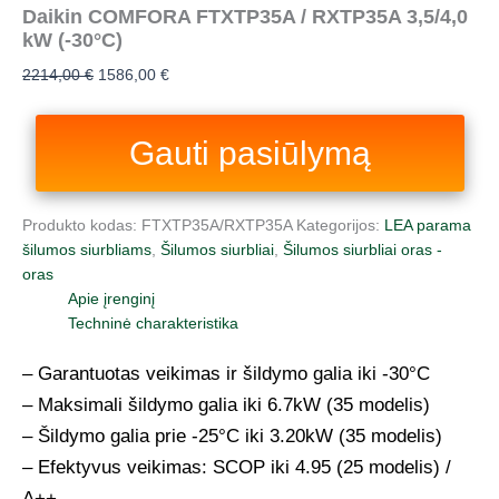
Daikin COMFORA FTXTP35A / RXTP35A 3,5/4,0
kW (-30°C)
2214,00
€
1586,00
€
Gauti pasiūlymą
Produkto kodas:
FTXTP35A/RXTP35A
Kategorijos:
LEA parama
šilumos siurbliams
,
Šilumos siurbliai
,
Šilumos siurbliai oras -
oras
Apie įrenginį
Techninė charakteristika
– Garantuotas veikimas ir šildymo galia iki -30°C
– Maksimali šildymo galia iki 6.7kW (35 modelis)
– Šildymo galia prie -25°C iki 3.20kW (35 modelis)
– Efektyvus veikimas: SCOP iki 4.95 (25 modelis) /
A++