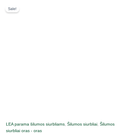
Pereiti
Original
Current
Sale!
prie
price
price
turinio
was:
is:
2214,00 €.
1586,00 €.
LEA parama šilumos siurbliams
,
Šilumos siurbliai
,
Šilumos
siurbliai oras - oras