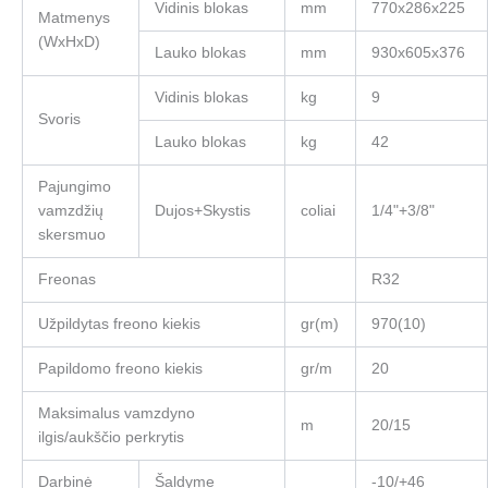
Vidinis blokas
mm
770x286x225
Matmenys
(WxHxD)
Lauko blokas
mm
930x605x376
Vidinis blokas
kg
9
Svoris
Lauko blokas
kg
42
Pajungimo
vamzdžių
Dujos+Skystis
coliai
1/4"+3/8"
skersmuo
Freonas
R32
Užpildytas freono kiekis
gr(m)
970(10)
Papildomo freono kiekis
gr/m
20
Maksimalus vamzdyno
m
20/15
ilgis/aukščio perkrytis
Darbinė
Šaldyme
-10/+46