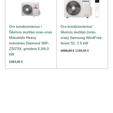
Oro kondicionierius /
Oro kondicionierius/
Šilumos siurblys oras–oras
šilumos siurblys (oras-
Mitsubishi Heavy
oras) Samsung WindFree
Industries Diamond SRF-
Avant S2, 2.5 kW
ZS/ZSX, grindinis 5,0/6,0
1668,00
€
1168,00
€
kW
2483,00
€