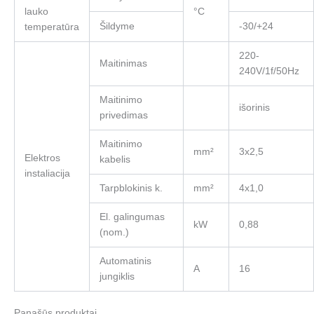
lauko
°C
Šildyme
-30/+24
temperatūra
220-
Maitinimas
240V/1f/50Hz
Maitinimo
išorinis
privedimas
Maitinimo
mm²
3x2,5
Elektros
kabelis
instaliacija
Tarpblokinis k.
mm²
4x1,0
El. galingumas
kW
0,88
(nom.)
Automatinis
A
16
jungiklis
Panašūs produktai