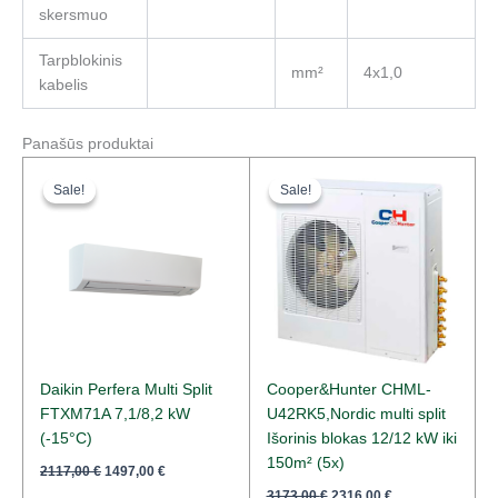
skersmuo
Tarpblokinis
mm²
4x1,0
kabelis
Panašūs produktai
Original
Current
Original
Current
price
price
price
price
Sale!
Sale!
Sale!
Sale!
was:
is:
was:
is:
2117,00 €.
1497,00 €.
3173,00 €.
2316,00 €.
Daikin Perfera Multi Split
Cooper&Hunter CHML-
FTXM71A 7,1/8,2 kW
U42RK5,Nordic multi split
(-15°C)
Išorinis blokas 12/12 kW iki
150m² (5x)
2117,00
€
1497,00
€
3173,00
€
2316,00
€