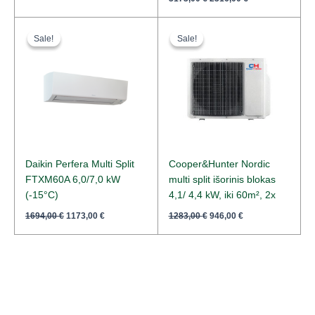
Original
Current
Original
Current
price
price
price
price
Sale!
Sale!
Sale!
Sale!
was:
is:
was:
is:
1694,00 €.
1173,00 €.
1283,00 €.
946,00 €.
Daikin Perfera Multi Split
Cooper&Hunter Nordic
FTXM60A 6,0/7,0 kW
multi split išorinis blokas
(-15°C)
4,1/ 4,4 kW, iki 60m², 2x
1694,00
€
1173,00
€
1283,00
€
946,00
€