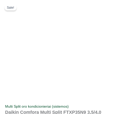
Pereiti
Original
Current
Sale!
prie
price
price
turinio
was:
is:
665,00 €.
475,00 €.
Multi Split oro kondicionieriai (sistemos)
Daikin Comfora Multi Split FTXP35N9 3,5/4,0