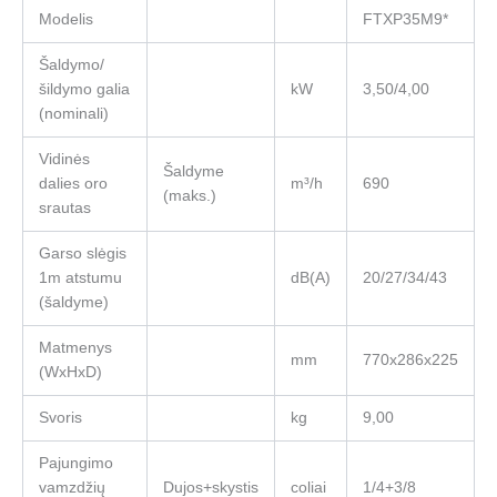
Modelis
FTXP35M9*
Šaldymo/
šildymo galia
kW
3,50/4,00
(nominali)
Vidinės
Šaldyme
dalies oro
m³/h
690
(maks.)
srautas
Garso slėgis
1m atstumu
dB(A)
20/27/34/43
(šaldyme)
Matmenys
mm
770x286x225
(WxHxD)
Svoris
kg
9,00
Pajungimo
vamzdžių
Dujos+skystis
coliai
1/4+3/8