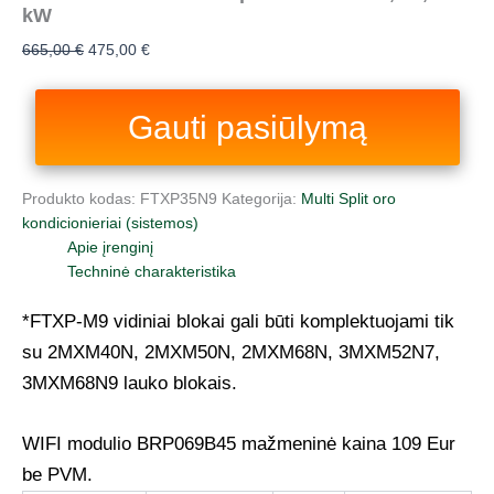
kW
665,00
€
475,00
€
Gauti pasiūlymą
Produkto kodas:
FTXP35N9
Kategorija:
Multi Split oro
kondicionieriai (sistemos)
Apie įrenginį
Techninė charakteristika
*FTXP-M9 vidiniai blokai gali būti komplektuojami tik
su 2MXM40N, 2MXM50N, 2MXM68N, 3MXM52N7,
3MXM68N9 lauko blokais.
WIFI modulio BRP069B45 mažmeninė kaina 109 Eur
be PVM.