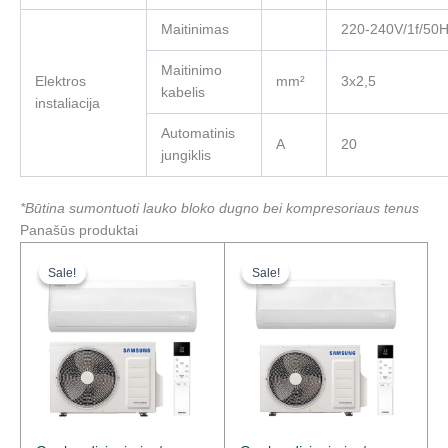
Maitinimas
220-240V/1f/50
Maitinimo
Elektros
mm²
3x2,5
kabelis
instaliacija
Automatinis
A
20
jungiklis
*Būtina sumontuoti lauko bloko dugno bei kompresoriaus tenus
Panašūs produktai
Original
Current
Original
Current
price
price
price
price
Sale!
Sale!
Sale!
Sale!
was:
is:
was:
is:
1850,00 €.
1295,00 €.
2219,00 €.
1553,30 €.