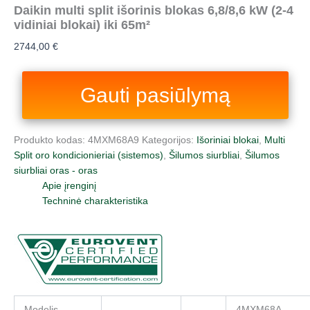
Daikin multi split išorinis blokas 6,8/8,6 kW (2-4
vidiniai blokai) iki 65m²
2744,00
€
Gauti pasiūlymą
Produkto kodas:
4MXM68A9
Kategorijos:
Išoriniai blokai
,
Multi
Split oro kondicionieriai (sistemos)
,
Šilumos siurbliai
,
Šilumos
siurbliai oras - oras
Apie įrenginį
Techninė charakteristika
Modelis
4MXM68A