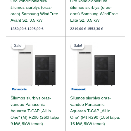
Oro kondicionierius/
Oro kondicionierius/
šilumos siurblys (oras-
šilumos siurblys (oras-
oras) Samsung WindFree
oras) Samsung WindFree
Avant S2, 3.5 kW
Elite S2, 3.5 kW
1850,00
€
1295,00
€
2219,00
€
1553,30
€
Original
Current
Original
Current
price
price
price
price
Sale!
Sale!
Sale!
Sale!
was:
is:
was:
is:
14779,00 €.
11085,00 €.
16117,00 €.
10960,00 €.
Šilumos siurblys oras-
Šilumos siurblys oras-
vanduo Panasonic
vanduo Panasonic
Aquarea T-CAP „All in
Aquarea T-CAP „All in
One” (M) R290 (260l talpa,
One” (M) R290 (185l talpa,
9 kW, 9kW tenas)
16 kW, 9kW tenas)