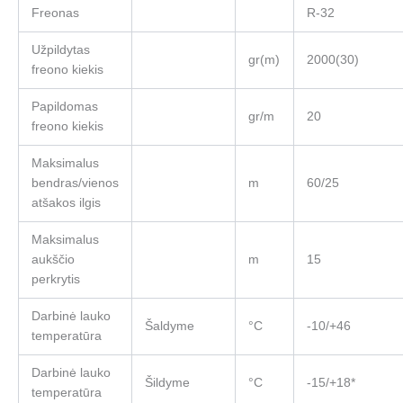
Freonas
R-32
Užpildytas
gr(m)
2000(30)
freono kiekis
Papildomas
gr/m
20
freono kiekis
Maksimalus
bendras/vienos
m
60/25
atšakos ilgis
Maksimalus
aukščio
m
15
perkrytis
Darbinė lauko
Šaldyme
°C
-10/+46
temperatūra
Darbinė lauko
Šildyme
°C
-15/+18*
temperatūra