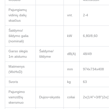
Pajungiamų
vidinių dalių
vnt.
2-4
skaičius
Šaldymo/
šildymo galia
kW
6,80/8,60
(nominali)
Garso slėgis
Šaldyme/
dB(A)
48/49
1m atstumu
šildyme
Matmenys
mm
974x734x408
(WxHxD)
Svoris
kg
63
Pajungimo
vamzdžių
Dujos+skystis
coliai
2x(1/4"+3/8")2x(
skersmuo