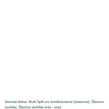
Pereiti
prie
turinio
Išoriniai blokai
,
Multi Split oro kondicionieriai (sistemos)
,
Šilumos
siurbliai
,
Šilumos siurbliai oras - oras