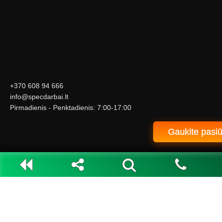
+370 608 94 666
info@specdarbai.lt
Pirmadienis - Penktadienis: 7:00-17:00
Gaukite pasi
© 2006–2026 UAB „City-Line LT“ – Visos teisės saugomos
PERŽIŪRĖTI PUSLAPIAI
Dalintis
NAVIGACIJA
TITULINIS
WhatsApp
Telegram