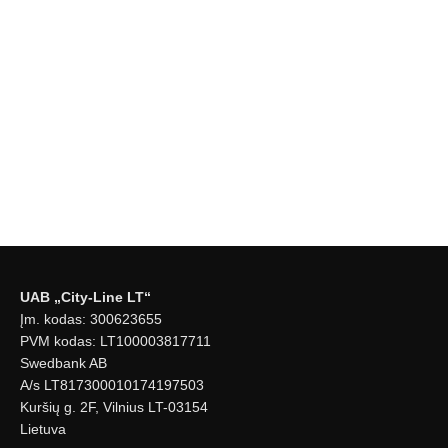
UAB „City-Line LT“
Įm. kodas: 300623655
PVM kodas: LT100003817711
Swedbank AB
A/s LT817300010174197503
Kuršių g. 2F, Vilnius LT-03154
Lietuva