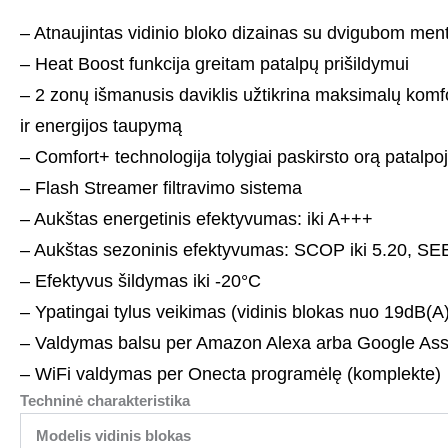
– Atnaujintas vidinio bloko dizainas su dvigubom men
– Heat Boost funkcija greitam patalpų prišildymui
– 2 zonų išmanusis daviklis užtikrina maksimalų komf
ir energijos taupymą
– Comfort+ technologija tolygiai paskirsto orą patalpo
– Flash Streamer filtravimo sistema
– Aukštas energetinis efektyvumas: iki A+++
– Aukštas sezoninis efektyvumas: SCOP iki 5.20, SEE
– Efektyvus šildymas iki -20°C
– Ypatingai tylus veikimas (vidinis blokas nuo 19dB(A
– Valdymas balsu per Amazon Alexa arba Google Ass
– WiFi valdymas per Onecta programėlę (komplekte)
Techninė charakteristika
Modelis vidinis blokas