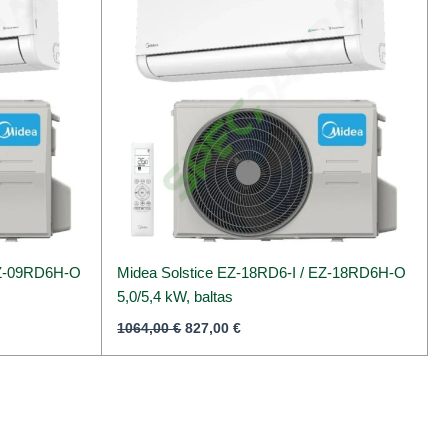
EZ-09RD6H-O
Midea Solstice EZ-18RD6-I / EZ-18RD6H-O
5,0/5,4 kW, baltas
1064,00
€
827,00
€