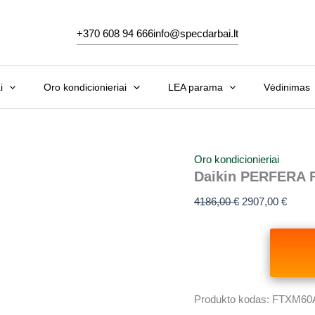
Original
Curre
price
price
+370 608 94 666
info@specdarbai.lt
was:
is:
4186,00 €.
2907,0
i
Oro kondicionieriai
LEA parama
Vėdinimas
Oro kondicionieriai
Daikin PERFERA F
4186,00
€
2907,00
€
Produkto kodas:
FTXM60