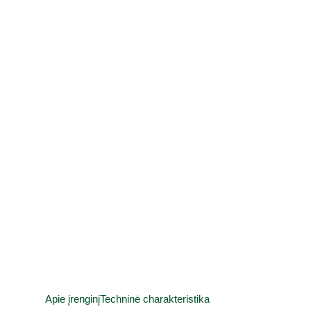
Apie įrenginį
Techninė charakteristika