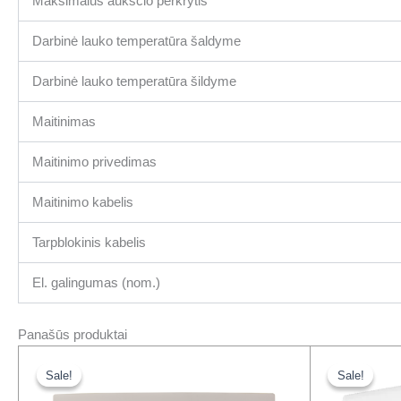
Maksimalus aukščio perkrytis
Darbinė lauko temperatūra šaldyme
Darbinė lauko temperatūra šildyme
Maitinimas
Maitinimo privedimas
Maitinimo kabelis
Tarpblokinis kabelis
El. galingumas (nom.)
Panašūs produktai
Original
Current
Orig
price
price
pric
Sale!
Sale!
Sale!
Sale!
was:
is:
was
3218,00 €.
2375,00 €.
750,