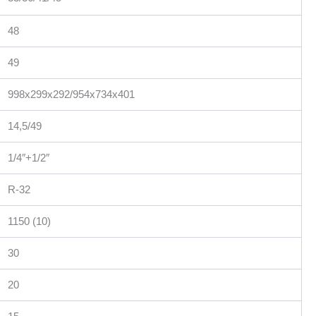
48
49
998x299x292/954x734x401
14,5/49
1/4″+1/2″
R-32
1150 (10)
30
20