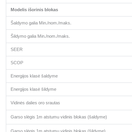
Modelis išorinis blokas
Šaldymo galia Min./nom./maks.
Šildymo galia Min./nom./maks.
SEER
SCOP
Energijos klasė šaldyme
Energijos klasė šildyme
Vidinės dalies oro srautas
Garso slėgis 1m atstumu vidinis blokas (šaldyme)
Garso slėgis 1m atstumu vidinis blokas (šildyme)