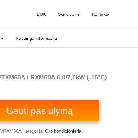
nt
DUK
Skaičiuoklė
Kontaktai
0 €.
Naudinga informacija
TXM60A / RXM60A 6,0/7,0kW (-15°C)
Gauti pasiūlymą
A/RXM60A
Kategorija:
Oro kondicionieriai