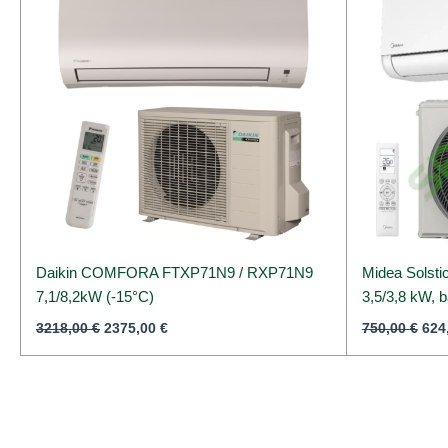
Daikin COMFORA FTXP71N9 / RXP71N9
Midea Solst
7,1/8,2kW (-15°C)
3,5/3,8 kW, b
3218,00
€
2375,00
€
750,00
€
624