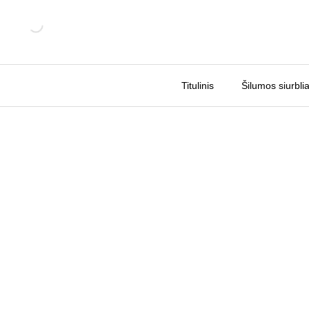
Pereiti
Sale!
prie
turinio
Titulinis
Šilumos siurblia