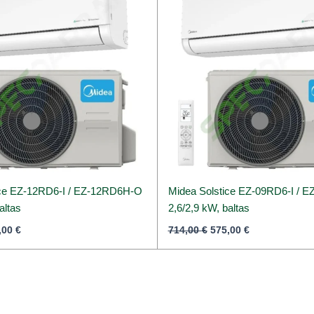
ice EZ-12RD6-I / EZ-12RD6H-O
Midea Solstice EZ-09RD6-I / 
altas
2,6/2,9 kW, baltas
,00
€
714,00
€
575,00
€