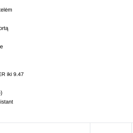
telėm
ortą
je
R iki 9.47
))
istant