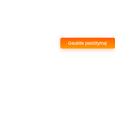
Gaukite pasiūlymą!
+370 608 94 666
info@specdarbai.lt
Pirmadienis - Penktadienis: 7:00-17:00