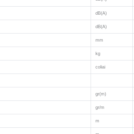
dB(A)
dB(A)
mm
kg
coliai
gr(m)
gr/m
m