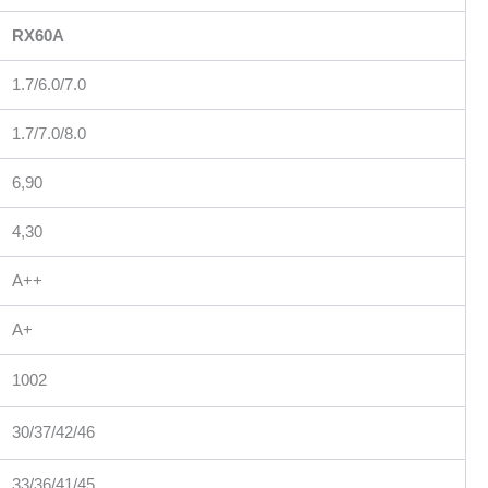
RX60A
1.7/6.0/7.0
1.7/7.0/8.0
6,90
4,30
A++
A+
1002
30/37/42/46
33/36/41/45