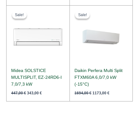
Original
Current
Original
Current
price
price
price
price
Sale!
Sale!
Sale!
Sale!
was:
is:
was:
is:
447,00 €.
343,00 €.
1694,00 €.
1173,00 €.
Midea SOLSTICE
Daikin Perfera Multi Split
MULTISPLIT, EZ-24RD6-I
FTXM60A 6,0/7,0 kW
7,0/7,3 kW
(-15°C)
447,00
€
343,00
€
1694,00
€
1173,00
€