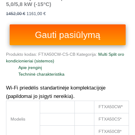
5,0/5,8 kW (-15°C)
1452,00
€
1161,00
€
Gauti pasiūlymą
Produkto kodas:
FTXA50CW-CS-CB
Kategorija:
Multi Split oro
kondicionieriai (sistemos)
Apie įrenginį
Techninė charakteristika
Wi-Fi priedėlis standartinėje komplektacijoje
(papildomai jo įsigyti nereikia).
FTXA50CW*
Modelis
FTXA50CS*
FTXA50CB*