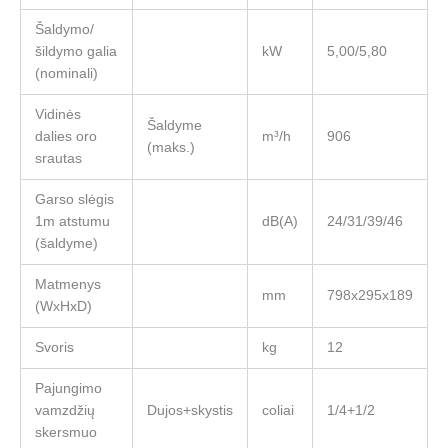
Šaldymo/
šildymo galia
kW
5,00/5,80
(nominali)
Vidinės
Šaldyme
dalies oro
m³/h
906
(maks.)
srautas
Garso slėgis
1m atstumu
dB(A)
24/31/39/46
(šaldyme)
Matmenys
mm
798x295x189
(WxHxD)
Svoris
kg
12
Pajungimo
vamzdžių
Dujos+skystis
coliai
1/4+1/2
skersmuo