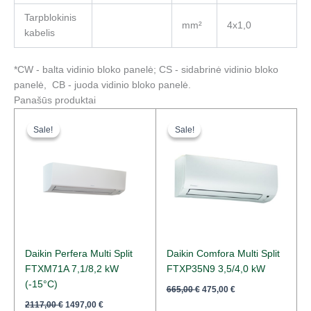
Tarpblokinis
mm²
4x1,0
kabelis
*CW - balta vidinio bloko panelė; CS - sidabrinė vidinio bloko
panelė, CB - juoda vidinio bloko panelė.
Panašūs produktai
Original
Current
Original
Current
price
price
price
price
Sale!
Sale!
Sale!
Sale!
was:
is:
was:
is:
2117,00 €.
1497,00 €.
665,00 €.
475,00 €.
Daikin Perfera Multi Split
Daikin Comfora Multi Split
FTXM71A 7,1/8,2 kW
FTXP35N9 3,5/4,0 kW
(-15°C)
665,00
€
475,00
€
2117,00
€
1497,00
€