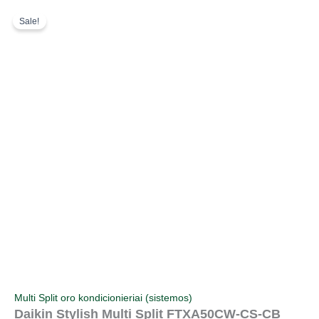
Pereiti
Original
Current
Sale!
prie
price
price
turinio
was:
is:
1452,00 €.
1161,00 €.
Multi Split oro kondicionieriai (sistemos)
Daikin Stylish Multi Split FTXA50CW-CS-CB