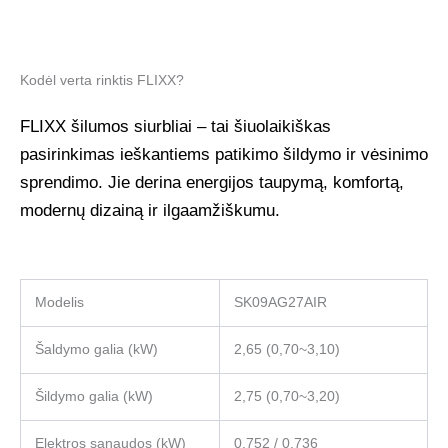
Kodėl verta rinktis FLIXX?
FLIXX šilumos siurbliai – tai šiuolaikiškas
pasirinkimas ieškantiems patikimo šildymo ir vėsinimo
sprendimo. Jie derina energijos taupymą, komfortą,
modernų dizainą ir ilgaamžiškumu.
Modelis
SK09AG27AIR
Šaldymo galia (kW)
2,65 (0,70~3,10)
Šildymo galia (kW)
2,75 (0,70~3,20)
Elektros sąnaudos (kW)
0,752 / 0,736