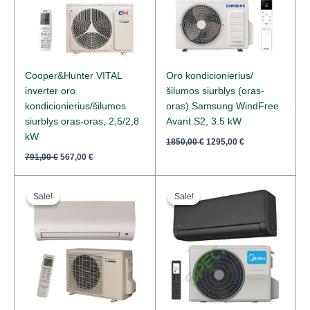
Cooper&Hunter VITAL
Oro kondicionierius/
inverter oro
šilumos siurblys (oras-
kondicionierius/šilumos
oras) Samsung WindFree
siurblys oras-oras, 2,5/2,8
Avant S2, 3.5 kW
kW
1850,00
€
1295,00
€
791,00
€
567,00
€
Original
Current
Original
Current
price
price
price
price
Sale!
Sale!
Sale!
Sale!
was:
is:
was:
is:
3218,00 €.
2375,00 €.
738,00 €.
587,00 €.