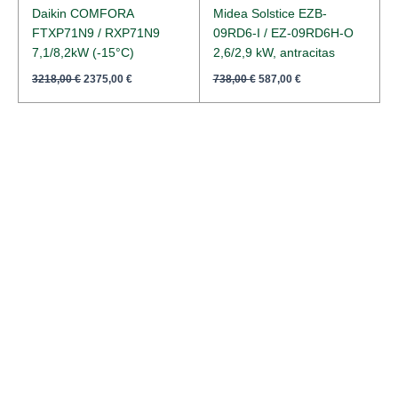
Daikin COMFORA
Midea Solstice EZB-
FTXP71N9 / RXP71N9
09RD6-I / EZ-09RD6H-O
7,1/8,2kW (-15°C)
2,6/2,9 kW, antracitas
3218,00
€
2375,00
€
738,00
€
587,00
€