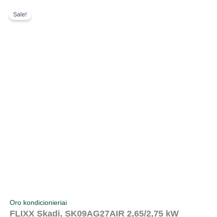
Pereiti
Original
Current
Sale!
prie
price
price
turinio
was:
is:
500,00 €.
430,00 €.
Oro kondicionieriai
FLIXX Skadi, SK09AG27AIR 2,65/2,75 kW