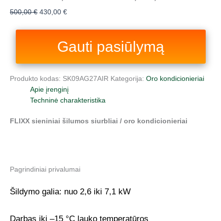
500,00
€
430,00
€
Gauti pasiūlymą
Produkto kodas:
SK09AG27AIR
Kategorija:
Oro kondicionieriai
Apie įrenginį
Techninė charakteristika
FLIXX sieniniai šilumos siurbliai / oro kondicionieriai
Pagrindiniai privalumai
Šildymo galia: nuo 2,6 iki 7,1 kW
Darbas iki –15 °C lauko temperatūros