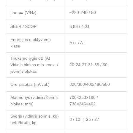
Įtampa (V/Hz)
~220-240 / 50
SEER / SCOP
6,83 / 4,21
Energijos efektyvumo
A++ / A+
klasė
Triukšmo lygis dB (A)
Vidinis blokas min.-max. /
20-24-27-31-35 / 50
išorinis blokas
Oro srautas (m³/val.)
320/350/400/480/550
Matmenys (vidinis/išorinis
700×250×190 /
blokas, mm)
738×246×462
Svoris (vidinis|išorinis, kg)
8 / 10 | 25 / 27
neto/bruto, kg