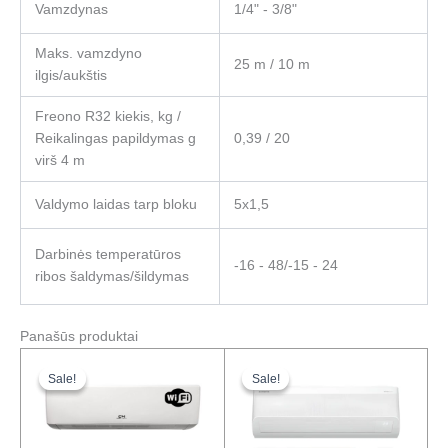
Vamzdynas
1/4" - 3/8"
Maks. vamzdyno
25 m / 10 m
ilgis/aukštis
Freono R32 kiekis, kg /
Reikalingas papildymas g
0,39 / 20
virš 4 m
Valdymo laidas tarp bloku
5x1,5
Darbinės temperatūros
-16 - 48/-15 - 24
ribos šaldymas/šildymas
Panašūs produktai
Original
Current
Original
Current
price
price
price
price
Sale!
Sale!
Sale!
Sale!
was:
is:
was:
is:
791,00 €.
567,00 €.
1850,00 €.
1295,00 €.