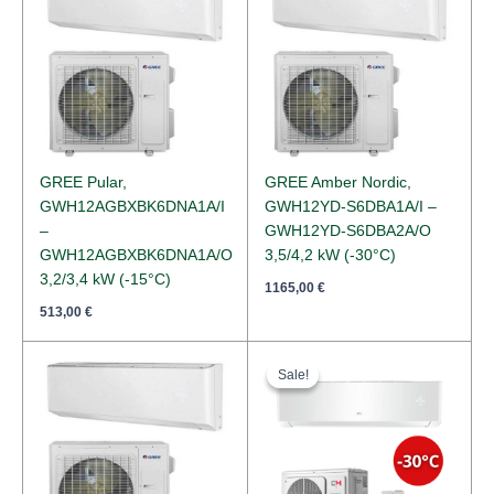
GREE Pular,
GREE Amber Nordic,
GWH12AGBXBK6DNA1A/I
GWH12YD-S6DBA1A/I –
–
GWH12YD-S6DBA2A/O
GWH12AGBXBK6DNA1A/O
3,5/4,2 kW (-30°C)
3,2/3,4 kW (-15°C)
1165,00
€
513,00
€
Original
Current
price
price
Sale!
Sale!
was:
is:
1497,00 €.
1132,00 €.