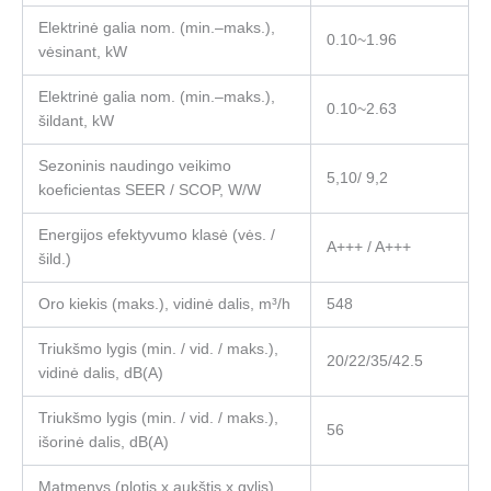
Elektrinė galia nom. (min.–maks.),
0.10~1.96
vėsinant, kW
Elektrinė galia nom. (min.–maks.),
0.10~2.63
šildant, kW
Sezoninis naudingo veikimo
5,10/ 9,2
koeficientas SEER / SCOP, W/W
Energijos efektyvumo klasė (vės. /
A+++ / A+++
šild.)
Oro kiekis (maks.), vidinė dalis, m³/h
548
Triukšmo lygis (min. / vid. / maks.),
20/22/35/42.5
vidinė dalis, dB(A)
Triukšmo lygis (min. / vid. / maks.),
56
išorinė dalis, dB(A)
Matmenys (plotis x aukštis x gylis),