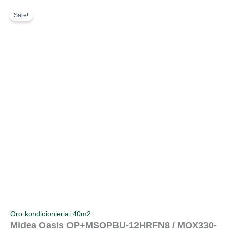
Pereiti
Original
Current
Sale!
prie
price
price
turinio
was:
is:
1240,00 €.
1128,00 €.
Oro kondicionieriai 40m2
Midea Oasis OP+MSOPBU-12HRFN8 / MOX330-