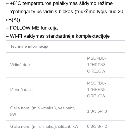
– +8°C temperatūros palaikymas šildymo režime
– Ypatingai tylus vidinis blokas (triukšmo lygis nuo 20
dB(A))
– FOLLOW ME funkcija
– WI-FI valdymas standartinėje komplektacijoje
Techninė informacija
MSOPBU-
Vidinė dalis
12HRFN8-
QRE1GW
MSOPBU-
Išorinė dalis
12HRFN8-
QRE1GW
Galia nom. (min.–maks.), vėsinant,
1.0/3.5/4.8
kW
Galia nom. (min.–maks.), šildant, kW
0.8/3.8/7.2