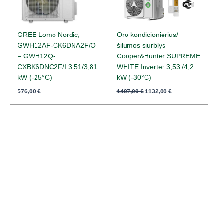
GREE Lomo Nordic,
Oro kondicionierius/
GWH12AF-CK6DNA2F/O
šilumos siurblys
– GWH12Q-
Cooper&Hunter SUPREME
CXBK6DNC2F/I 3,51/3,81
WHITE Inverter 3,53 /4,2
kW (-25°C)
kW (-30°C)
576,00
€
1497,00
€
1132,00
€