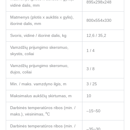
895x298x248
vidinė dalis, mm
Matmenys (plotis x aukštis x gylis),
800x554x330
išorinė dalis, mm
Svoris, vidinė / išorinė dalis, kg
12,6 / 35,2
Vamzdžių prijungimo skersmuo,
1 / 4
skystis, coliai
Vamzdžių prijungimo skersmuo,
3 / 8
dujos, coliai
Min. / maks. vamzdyno ilgis, m
3 / 25
Maksimalus aukščių skirtumas, m
10
Darbinės temperatūros ribos (min. /
–15~50
maks.), vėsinimas, ⁰C
Darbinės temperatūros ribos (min. /
–35~30