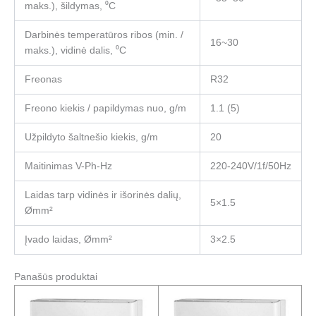
maks.), šildymas, ⁰C
Darbinės temperatūros ribos (min. /
16~30
maks.), vidinė dalis, ⁰C
Freonas
R32
Freono kiekis / papildymas nuo, g/m
1.1 (5)
Užpildyto šaltnešio kiekis, g/m
20
Maitinimas V-Ph-Hz
220-240V/1f/50Hz
Laidas tarp vidinės ir išorinės dalių,
5×1.5
Ømm²
Įvado laidas, Ømm²
3×2.5
Panašūs produktai