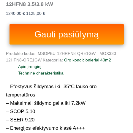
12HFN8 3.5/3.8 kW
1240,00
€
1128,00
€
Gauti pasiūlymą
Produkto kodas:
MSOPBU-12HRFN8-QRE1GW - MOX330-
12HFN8-QRE1GW
Kategorija:
Oro kondicionieriai 40m2
Apie įrenginį
Techninė charakteristika
– Efektyvus šildymas iki -35°C lauko oro
temperatūros
– Maksimali šildymo galia iki 7.2kW
– SCOP 5.10
– SEER 9.20
– Energijos efektyvumo klasė A+++