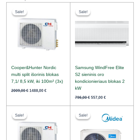
Original
Current
Original
Current
price
price
price
price
Sale!
Sale!
Sale!
Sale!
was:
is:
was:
is:
2009,00 €.
1488,00 €.
796,00 €.
557,00 €.
Cooper&Hunter Nordic
Samsung WindFree Elite
multi split išorinis blokas
S2 sieninis oro
7,1/ 8,5 kW, iki 100m² (3x)
kondicionieriaus blokas 2
kW
2009,00
€
1488,00
€
796,00
€
557,00
€
Original
Current
Original
Current
price
price
price
price
Sale!
Sale!
Sale!
Sale!
was:
is:
was:
is:
2142,00 €.
1553,00 €.
1030,00 €.
749,00 €.