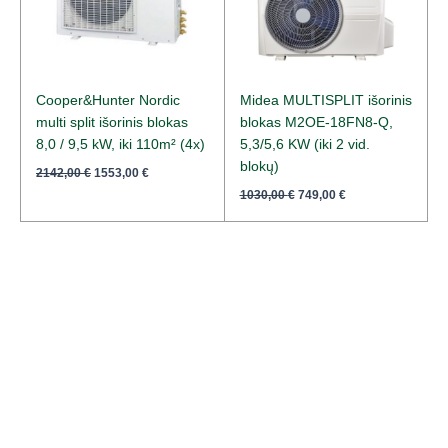
Cooper&Hunter Nordic
Midea MULTISPLIT išorinis
multi split išorinis blokas
blokas M2OE-18FN8-Q,
8,0 / 9,5 kW, iki 110m² (4x)
5,3/5,6 KW (iki 2 vid.
blokų)
2142,00
€
1553,00
€
1030,00
€
749,00
€