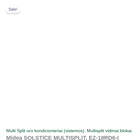
Pereiti
Original
Current
Sale!
prie
price
price
turinio
was:
is:
327,00 €.
261,00 €.
Multi Split oro kondicionieriai (sistemos)
,
Multisplit vidiniai blokai
Midea SOLSTICE MULTISPLIT, EZ-18RD6-I