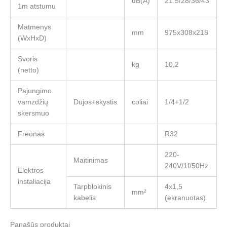
dB(A)
21.5/28/36/43
1m atstumu
Matmenys
mm
975x308x218
(WxHxD)
Svoris
kg
10,2
(netto)
Pajungimo
vamzdžių
Dujos+skystis
coliai
1/4+1/2
skersmuo
Freonas
R32
220-
Maitinimas
240V/1f/50Hz
Elektros
instaliacija
Tarpblokinis
4x1,5
mm²
kabelis
(ekranuotas)
Panašūs produktai