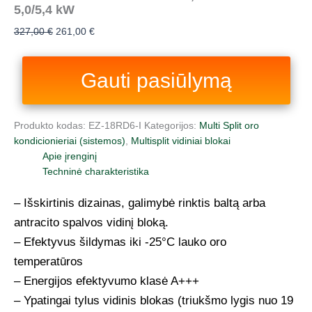
5,0/5,4 kW
327,00
€
261,00
€
Gauti pasiūlymą
Produkto kodas:
EZ-18RD6-I
Kategorijos:
Multi Split oro
kondicionieriai (sistemos)
,
Multisplit vidiniai blokai
Apie įrenginį
Techninė charakteristika
– Išskirtinis dizainas, galimybė rinktis baltą arba
antracito spalvos vidinį bloką.
– Efektyvus šildymas iki -25°C lauko oro
temperatūros
– Energijos efektyvumo klasė A+++
– Ypatingai tylus vidinis blokas (triukšmo lygis nuo 19