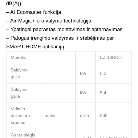
dB(A))
– AI Ecomaster funkcija
– Air Magic+ oro valymo technologija
– Ypatingai paprastas montavimas ir aptarnavimas
– Patogus įrenginio valdymas ir stebėjimas per
SMART HOME aplikaciją
Modelis
EZ-18RD6-I
Šaldymo
kW
5,0
galia
Šaldymo
kW
5,4
galia
Vidinės
dalies oro
maks.
m³/h
800
srautas
Garso slėgis