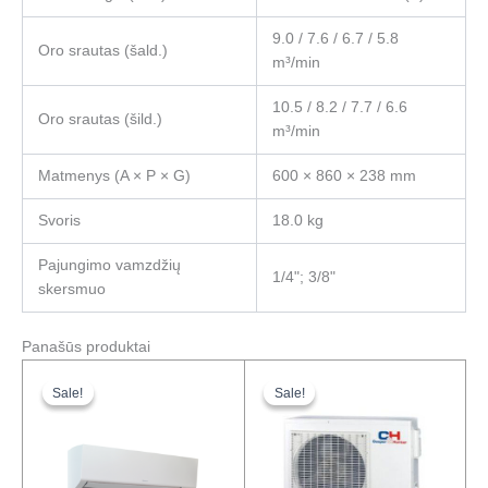
9.0 / 7.6 / 6.7 / 5.8
Oro srautas (šald.)
m³/min
10.5 / 8.2 / 7.7 / 6.6
Oro srautas (šild.)
m³/min
Matmenys (A × P × G)
600 × 860 × 238 mm
Svoris
18.0 kg
Pajungimo vamzdžių
1/4"; 3/8"
skersmuo
Panašūs produktai
Original
Current
Original
Current
price
price
price
price
Sale!
Sale!
Sale!
Sale!
was:
is:
was:
is:
1028,00 €.
747,00 €.
2009,00 €.
1488,00 €.