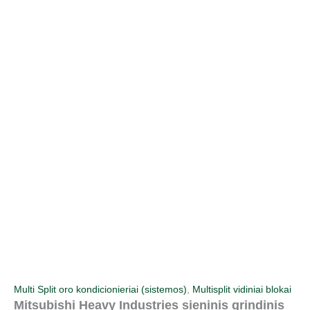
Pereiti
prie
turinio
Multi Split oro kondicionieriai (sistemos)
,
Multisplit vidiniai blokai
Mitsubishi Heavy Industries sieninis grindinis