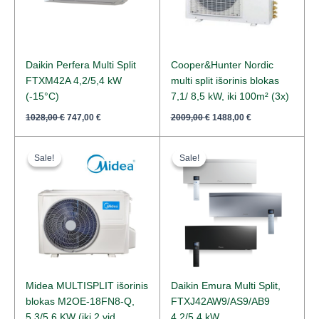
Daikin Perfera Multi Split
Cooper&Hunter Nordic
FTXM42A 4,2/5,4 kW
multi split išorinis blokas
(-15°C)
7,1/ 8,5 kW, iki 100m² (3x)
1028,00
€
747,00
€
2009,00
€
1488,00
€
Original
Current
Original
Current
price
price
price
price
Sale!
Sale!
Sale!
Sale!
was:
is:
was:
is:
1030,00 €.
749,00 €.
1645,00 €.
1177,00 €.
Midea MULTISPLIT išorinis
Daikin Emura Multi Split,
blokas M2OE-18FN8-Q,
FTXJ42AW9/AS9/AB9
5,3/5,6 KW (iki 2 vid.
4,2/5,4 kW