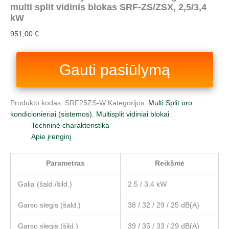
multi split vidinis blokas SRF-ZS/ZSX, 2,5/3,4
kW
951,00
€
Gauti pasiūlymą
Produkto kodas:
SRF25ZS-W
Kategorijos:
Multi Split oro
kondicionieriai (sistemos)
,
Multisplit vidiniai blokai
Techninė charakteristika
Apie įrenginį
Parametras
Reikšmė
Galia (šald./šild.)
2.5 / 3.4 kW
Garso slėgis (šald.)
38 / 32 / 29 / 25 dB(A)
Garso slėgis (šild.)
39 / 35 / 33 / 29 dB(A)