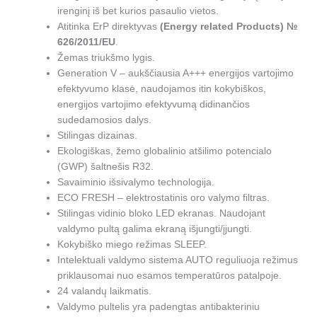
irenginį iš bet kurios pasaulio vietos.
Atitinka ErP direktyvas
(Energy related Products) №
626/2011/EU
.
Žemas triukšmo lygis.
Generation V – aukščiausia A+++ energijos vartojimo
efektyvumo klasė, naudojamos itin kokybiškos,
energijos vartojimo efektyvumą didinančios
sudedamosios dalys.
Stilingas dizainas.
Ekologiškas, žemo globalinio atšilimo potencialo
(GWP) šaltnešis R32.
Savaiminio išsivalymo technologija.
ECO FRESH – elektrostatinis oro valymo filtras.
Stilingas vidinio bloko LED ekranas. Naudojant
valdymo pultą galima ekraną išjungti/įjungti.
Kokybiško miego režimas SLEEP.
Intelektuali valdymo sistema AUTO reguliuoja režimus
priklausomai nuo esamos temperatūros patalpoje.
24 valandų laikmatis.
Valdymo pultelis yra padengtas antibakteriniu