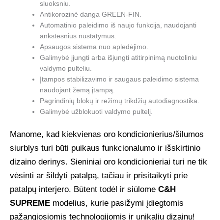
sluoksniu.
Antikorozinė danga GREEN-FIN.
Automatinio paleidimo iš naujo funkcija, naudojanti
ankstesnius nustatymus.
Apsaugos sistema nuo apledėjimo.
Galimybė įjungti arba išjungti atitirpinimą nuotoliniu
valdymo pulteliu.
Įtampos stabilizavimo ir saugaus paleidimo sistema
naudojant žemą įtampą.
Pagrindinių blokų ir režimų trikdžių autodiagnostika.
Galimybė užblokuoti valdymo pultelį.
Manome, kad kiekvienas oro kondicionierius/šilumos
siurblys turi būti puikaus funkcionalumo ir išskirtinio
dizaino derinys. Sieniniai oro kondicionieriai turi ne tik
vėsinti ar šildyti patalpą, tačiau ir prisitaikyti prie
patalpų interjero. Būtent todėl ir siūlome
C&H
SUPREME
modelius, kurie pasižymi įdiegtomis
pažangiosiomis technologijomis ir unikaliu dizainu!