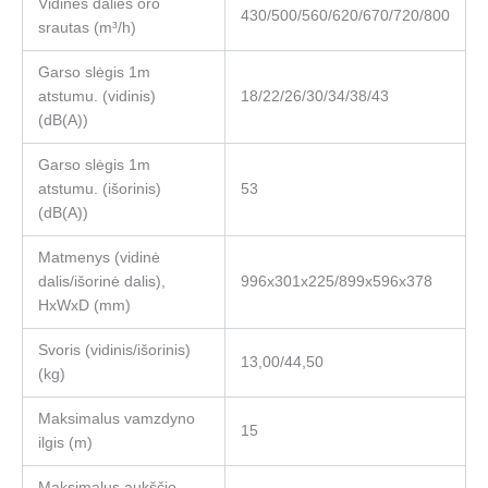
Vidinės dalies oro
430/500/560/620/670/720/800
srautas (m³/h)
Garso slėgis 1m
atstumu. (vidinis)
18/22/26/30/34/38/43
(dB(A))
Garso slėgis 1m
atstumu. (išorinis)
53
(dB(A))
Matmenys (vidinė
dalis/išorinė dalis),
996х301х225/899х596х378
HxWxD (mm)
Svoris (vidinis/išorinis)
13,00/44,50
(kg)
Maksimalus vamzdyno
15
ilgis (m)
Maksimalus aukščio