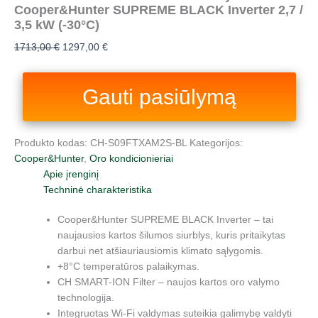
Cooper&Hunter SUPREME BLACK Inverter 2,7 /
3,5 kW (-30°C)
1713,00
€
1297,00
€
Gauti pasiūlymą
Produkto kodas:
CH-S09FTXAM2S-BL
Kategorijos:
Cooper&Hunter
,
Oro kondicionieriai
Apie įrenginį
Techninė charakteristika
Cooper&Hunter SUPREME BLACK Inverter – tai
naujausios kartos šilumos siurblys, kuris pritaikytas
darbui net atšiauriausiomis klimato sąlygomis.
+8°C temperatūros palaikymas.
CH SMART-ION Filter – naujos kartos oro valymo
technologija.
Integruotas Wi-Fi valdymas suteikia galimybę valdyti