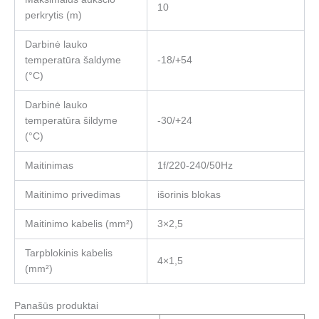
10
perkrytis (m)
Darbinė lauko
temperatūra šaldyme
-18/+54
(°C)
Darbinė lauko
temperatūra šildyme
-30/+24
(°C)
Maitinimas
1f/220-240/50Hz
Maitinimo privedimas
išorinis blokas
Maitinimo kabelis (mm²)
3×2,5
Tarpblokinis kabelis
4×1,5
(mm²)
Panašūs produktai