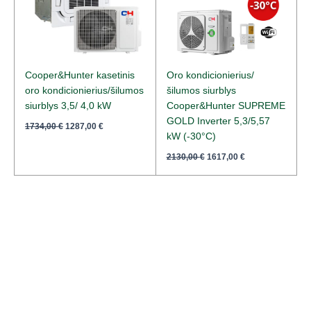
Cooper&Hunter kasetinis
Oro kondicionierius/
oro kondicionierius/šilumos
šilumos siurblys
siurblys 3,5/ 4,0 kW
Cooper&Hunter SUPREME
GOLD Inverter 5,3/5,57
1734,00
€
1287,00
€
kW (-30°C)
2130,00
€
1617,00
€