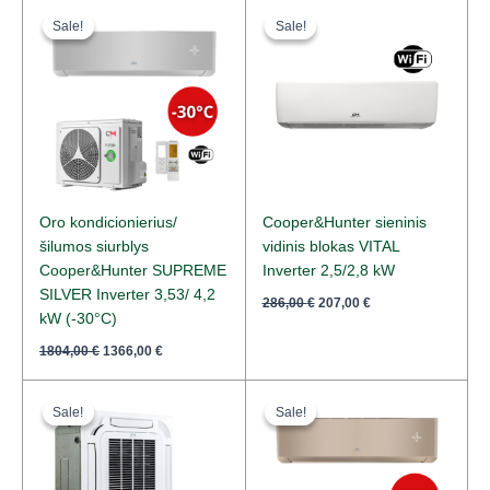
Original
Current
Original
Current
price
price
price
price
Sale!
Sale!
Sale!
Sale!
was:
is:
was:
is:
1804,00 €.
1366,00 €.
286,00 €.
207,00 €.
Oro kondicionierius/
Cooper&Hunter sieninis
šilumos siurblys
vidinis blokas VITAL
Cooper&Hunter SUPREME
Inverter 2,5/2,8 kW
SILVER Inverter 3,53/ 4,2
286,00
€
207,00
€
kW (-30°C)
1804,00
€
1366,00
€
Original
Current
Original
Current
price
price
price
price
Sale!
Sale!
Sale!
Sale!
was:
is:
was:
is:
1734,00 €.
1287,00 €.
2130,00 €.
1617,00 €.