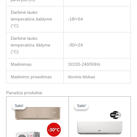
Darbinė lauko
temperatūra šaldyme
-18/+54
(°C)
Darbinė lauko
temperatūra šildyme
-30/+24
(°C)
Maitinimas
1f/220-240/50Hz
Maitinimo privedimas
išorinis blokas
Panašūs produktai
Original
Current
Original
Current
price
price
price
price
Sale!
Sale!
Sale!
Sale!
was:
is:
was:
is:
2130,00 €.
1617,00 €.
514,00 €.
363,00 €.