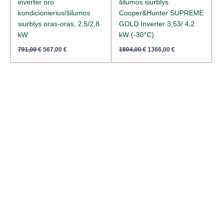
inverter oro
šilumos siurblys
kondicionierius/šilumos
Cooper&Hunter SUPREME
siurblys oras-oras, 2,5/2,8
GOLD Inverter 3,53/ 4,2
kW
kW (-30°C)
791,00
€
567,00
€
1804,00
€
1366,00
€