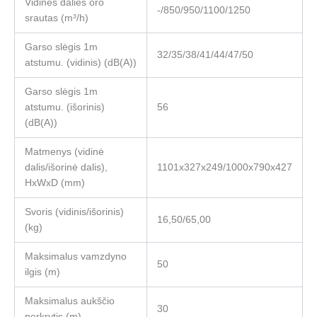
Vidinės dalies oro
-/850/950/1100/1250
srautas (m³/h)
Garso slėgis 1m
32/35/38/41/44/47/50
atstumu. (vidinis) (dB(A))
Garso slėgis 1m
atstumu. (išorinis)
56
(dB(A))
Matmenys (vidinė
dalis/išorinė dalis),
1101х327х249/1000х790х427
HxWxD (mm)
Svoris (vidinis/išorinis)
16,50/65,00
(kg)
Maksimalus vamzdyno
50
ilgis (m)
Maksimalus aukščio
30
perkrytis (m)