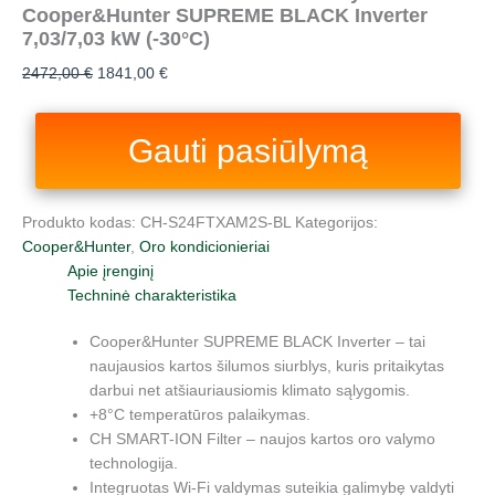
Cooper&Hunter SUPREME BLACK Inverter
7,03/7,03 kW (-30°C)
2472,00
€
1841,00
€
Gauti pasiūlymą
Produkto kodas:
CH-S24FTXAM2S-BL
Kategorijos:
Cooper&Hunter
,
Oro kondicionieriai
Apie įrenginį
Techninė charakteristika
Cooper&Hunter SUPREME BLACK Inverter – tai
naujausios kartos šilumos siurblys, kuris pritaikytas
darbui net atšiauriausiomis klimato sąlygomis.
+8°C temperatūros palaikymas.
CH SMART-ION Filter – naujos kartos oro valymo
technologija.
Integruotas Wi-Fi valdymas suteikia galimybę valdyti