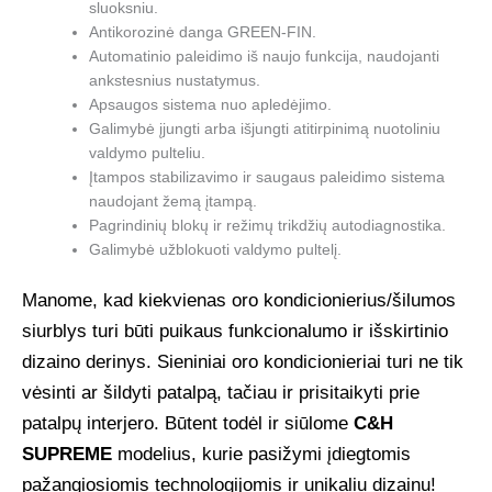
sluoksniu.
Antikorozinė danga GREEN-FIN.
Automatinio paleidimo iš naujo funkcija, naudojanti
ankstesnius nustatymus.
Apsaugos sistema nuo apledėjimo.
Galimybė įjungti arba išjungti atitirpinimą nuotoliniu
valdymo pulteliu.
Įtampos stabilizavimo ir saugaus paleidimo sistema
naudojant žemą įtampą.
Pagrindinių blokų ir režimų trikdžių autodiagnostika.
Galimybė užblokuoti valdymo pultelį.
Manome, kad kiekvienas oro kondicionierius/šilumos
siurblys turi būti puikaus funkcionalumo ir išskirtinio
dizaino derinys. Sieniniai oro kondicionieriai turi ne tik
vėsinti ar šildyti patalpą, tačiau ir prisitaikyti prie
patalpų interjero. Būtent todėl ir siūlome
C&H
SUPREME
modelius, kurie pasižymi įdiegtomis
pažangiosiomis technologijomis ir unikaliu dizainu!