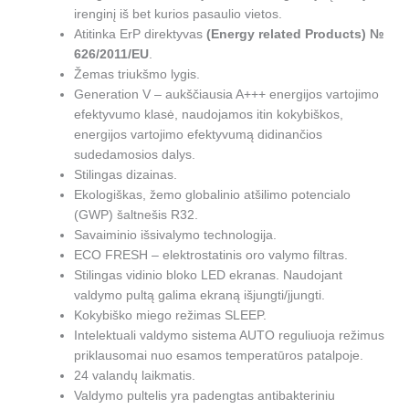
irenginį iš bet kurios pasaulio vietos.
Atitinka ErP direktyvas
(Energy related Products) №
626/2011/EU
.
Žemas triukšmo lygis.
Generation V – aukščiausia A+++ energijos vartojimo
efektyvumo klasė, naudojamos itin kokybiškos,
energijos vartojimo efektyvumą didinančios
sudedamosios dalys.
Stilingas dizainas.
Ekologiškas, žemo globalinio atšilimo potencialo
(GWP) šaltnešis R32.
Savaiminio išsivalymo technologija.
ECO FRESH – elektrostatinis oro valymo filtras.
Stilingas vidinio bloko LED ekranas. Naudojant
valdymo pultą galima ekraną išjungti/įjungti.
Kokybiško miego režimas SLEEP.
Intelektuali valdymo sistema AUTO reguliuoja režimus
priklausomai nuo esamos temperatūros patalpoje.
24 valandų laikmatis.
Valdymo pultelis yra padengtas antibakteriniu