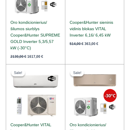
Oro kondicionierius/
Cooper&Hunter sieninis
šilumos siurblys
vidinis blokas VITAL
Cooper&Hunter SUPREME
Inverter 6,16/ 6,45 kW
GOLD Inverter 5,3/5,57
514,00
€
363,00
€
kW (-30°C)
2130,00
€
1617,00
€
Original
Current
Original
Current
price
price
price
price
Sale!
Sale!
Sale!
Sale!
was:
is:
was:
is:
791,00 €.
567,00 €.
1804,00 €.
1366,00 €.
Cooper&Hunter VITAL
Oro kondicionierius/