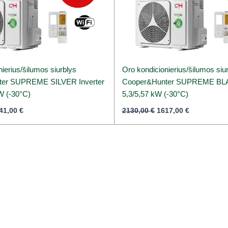
ierius/šilumos siurblys
Oro kondicionierius/šilumos siu
ter SUPREME SILVER Inverter
Cooper&Hunter SUPREME BLAC
kW (-30°C)
5,3/5,57 kW (-30°C)
41,00
€
2130,00
€
1617,00
€