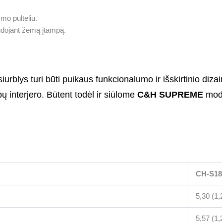
ymo pulteliu.
udojant žemą įtampą.
blys turi būti puikaus funkcionalumo ir išskirtinio dizaino
alpų interjero. Būtent todėl ir siūlome
C&H SUPREME
mode
CH-S1
5,30 (1,
5,57 (1,