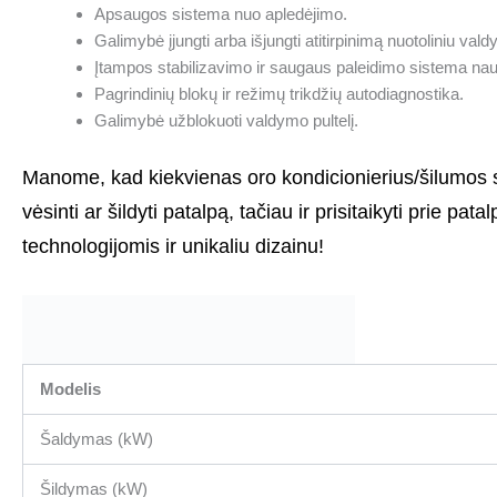
Apsaugos sistema nuo apledėjimo.
Galimybė įjungti arba išjungti atitirpinimą nuotoliniu vald
Įtampos stabilizavimo ir saugaus paleidimo sistema na
Pagrindinių blokų ir režimų trikdžių autodiagnostika.
Galimybė užblokuoti valdymo pultelį.
Manome, kad kiekvienas oro kondicionierius/šilumos siur
vėsinti ar šildyti patalpą, tačiau ir prisitaikyti prie pat
technologijomis ir unikaliu dizainu!
Modelis
Šaldymas (kW)
Šildymas (kW)