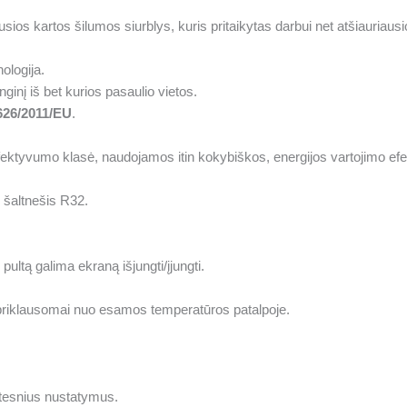
 kartos šilumos siurblys, kuris pritaikytas darbui net atšiauriaus
ologija.
ginį iš bet kurios pasaulio vietos.
626/2011/EU
.
fektyvumo klasė, naudojamos itin kokybiškos, energijos vartojimo e
 šaltnešis R32.
ultą galima ekraną išjungti/įjungti.
priklausomai nuo esamos temperatūros patalpoje.
stesnius nustatymus.