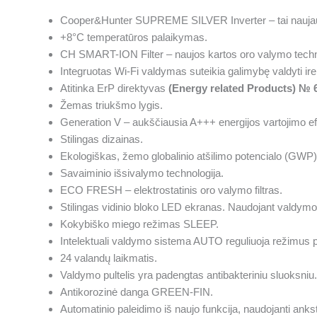
Cooper&Hunter SUPREME SILVER Inverter – tai naujausios
+8°C temperatūros palaikymas.
CH SMART-ION Filter – naujos kartos oro valymo techn
Integruotas Wi-Fi valdymas suteikia galimybę valdyti iren
Atitinka ErP direktyvas
(Energy related Products) № 
Žemas triukšmo lygis.
Generation V – aukščiausia A+++ energijos vartojimo e
Stilingas dizainas.
Ekologiškas, žemo globalinio atšilimo potencialo (GWP)
Savaiminio išsivalymo technologija.
ECO FRESH – elektrostatinis oro valymo filtras.
Stilingas vidinio bloko LED ekranas. Naudojant valdymo p
Kokybiško miego režimas SLEEP.
Intelektuali valdymo sistema AUTO reguliuoja režimus 
24 valandų laikmatis.
Valdymo pultelis yra padengtas antibakteriniu sluoksniu.
Antikorozinė danga GREEN-FIN.
Automatinio paleidimo iš naujo funkcija, naudojanti ank