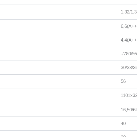
1,32/1,
6,6(А++
4,4(А++
-/780/9
30/33/3
56
1101х3
16,50/6
40