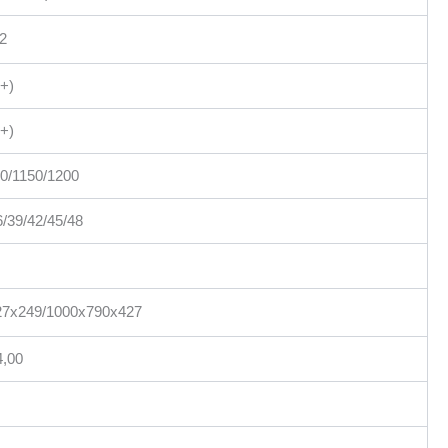
32
+)
+)
50/1150/1200
6/39/42/45/48
27х249/1000х790х427
4,00