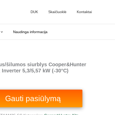
nt
DUK
Skaičiuoklė
Kontaktai
0 €.
Naudinga informacija
ius/šilumos siurblys Cooper&Hunter
nverter 5,3/5,57 kW (-30°C)
Gauti pasiūlymą