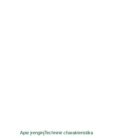
Apie įrenginį
Techninė charakteristika