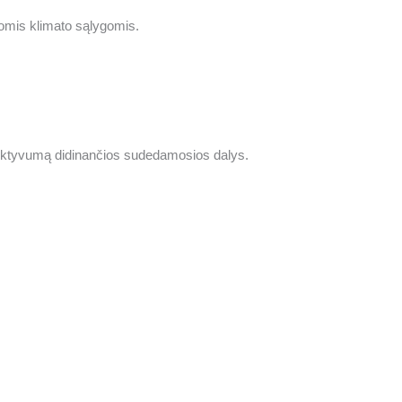
iomis klimato sąlygomis.
fektyvumą didinančios sudedamosios dalys.