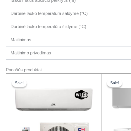
Maksimalus aukščio perkrytis (m)
Darbinė lauko temperatūra šaldyme (°C)
Darbinė lauko temperatūra šildyme (°C)
Maitinimas
Maitinimo privedimas
Panašūs produktai
Original
Current
Or
price
price
pr
Sale!
Sale!
Sale!
Sale!
was:
is:
wa
1787,00 €.
1300,00 €.
24