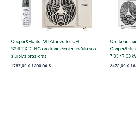
Cooper&Hunter VITAL inverter CH-
Oro kondicion
S24FTXF2-NG oro kondicionierius/šilumos
Cooper&Hun
siurblys oras-oras
7,03 / 7,03 
1787,00
€
1300,00
€
2472,00
€
18