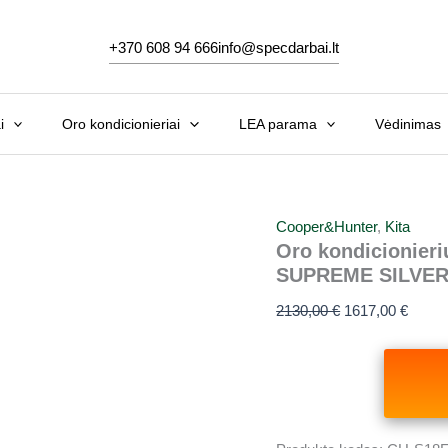
Original
Curre
price
price
+370 608 94 666
info@specdarbai.lt
was:
is:
2130,00 €.
1617,0
i
Oro kondicionieriai
LEA parama
Vėdinimas
Cooper&Hunter
,
Kita
Oro kondicionier
SUPREME SILVER I
2130,00
€
1617,00
€