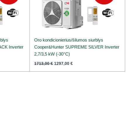
rblys
Oro kondicionierius/šilumos siurblys
K Inverter
Cooper&Hunter SUPREME SILVER Inverter
2,7/3,5 kW (-30°C)
1713,00
€
1297,00
€