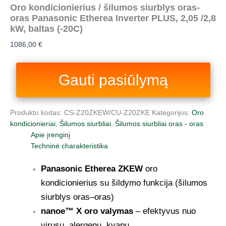
Oro kondicionierius / šilumos siurblys oras-
oras Panasonic Etherea Inverter PLUS, 2,05 /2,8
kW, baltas (-20С)
1086,00
€
Gauti pasiūlymą
Produkto kodas:
CS‑Z20ZKEW/CU‑Z20ZKE
Kategorijos:
Oro
kondicionieriai
,
Šilumos siurbliai
,
Šilumos siurbliai oras - oras
Apie įrenginį
Techninė charakteristika
Panasonic Etherea ZKEW
oro
kondicionierius su šildymo funkcija (šilumos
siurblys oras–oras)
nanoe™ X oro valymas
– efektyvus nuo
virusų, alergenų, kvapų