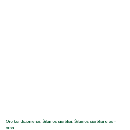
Pereiti
prie
turinio
Oro kondicionieriai
,
Šilumos siurbliai
,
Šilumos siurbliai oras -
oras