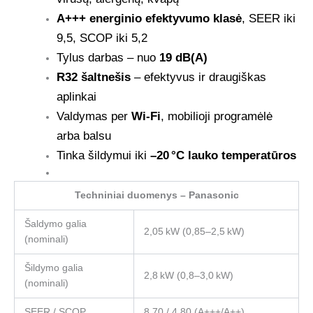
A+++ energinio efektyvumo klasė
, SEER iki
9,5, SCOP iki 5,2
Tylus darbas – nuo
19 dB(A)
R32 šaltnešis
– efektyvus ir draugiškas
aplinkai
Valdymas per
Wi-Fi
, mobilioji programėlė
arba balsu
Tinka šildymui iki
–20 °C lauko temperatūros
Techniniai duomenys – Panasonic
Šaldymo galia
2,05 kW (0,85–2,5 kW)
(nominali)
Šildymo galia
2,8 kW (0,8–3,0 kW)
(nominali)
SEER / SCOP
8,70 / 4,80 (A+++/A++)