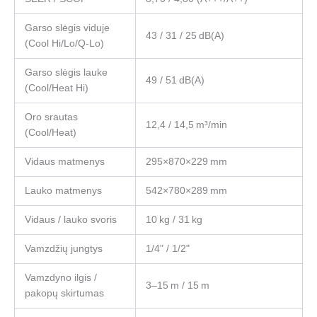
Garso slėgis viduje
43 / 31 / 25 dB(A)
(Cool Hi/Lo/Q-Lo)
Garso slėgis lauke
49 / 51 dB(A)
(Cool/Heat Hi)
Oro srautas
12,4 / 14,5 m³/min
(Cool/Heat)
Vidaus matmenys
295×870×229 mm
Lauko matmenys
542×780×289 mm
Vidaus / lauko svoris
10 kg / 31 kg
Vamzdžių jungtys
1/4" / 1/2"
Vamzdyno ilgis /
3–15 m / 15 m
pakopų skirtumas