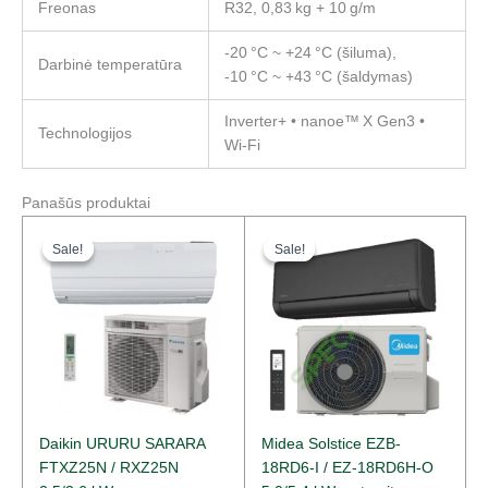
Freonas
R32, 0,83 kg + 10 g/m
-20 °C ~ +24 °C (šiluma),
Darbinė temperatūra
-10 °C ~ +43 °C (šaldymas)
Inverter+ • nanoe™ X Gen3 •
Technologijos
Wi‑Fi
Panašūs produktai
Original
Current
Original
Current
price
price
price
price
Sale!
Sale!
Sale!
Sale!
was:
is:
was:
is:
4779,00 €.
3498,00 €.
1100,00 €.
847,00 €.
Daikin URURU SARARA
Midea Solstice EZB-
FTXZ25N / RXZ25N
18RD6-I / EZ-18RD6H-O