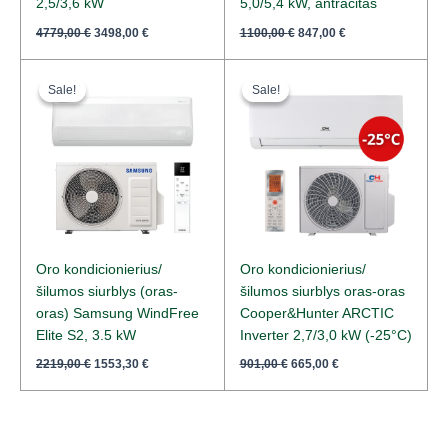
2,5/3,6 kW
5,0/5,4 kW, antracitas
4779,00
€
3498,00
€
1100,00
€
847,00
€
Original
Current
Original
Current
price
price
price
price
Sale!
Sale!
Sale!
Sale!
was:
is:
was:
is:
2219,00 €.
1553,30 €.
901,00 €.
665,00 €.
Oro kondicionierius/
Oro kondicionierius/
šilumos siurblys (oras-
šilumos siurblys oras-oras
oras) Samsung WindFree
Cooper&Hunter ARCTIC
Elite S2, 3.5 kW
Inverter 2,7/3,0 kW (-25°C)
2219,00
€
1553,30
€
901,00
€
665,00
€