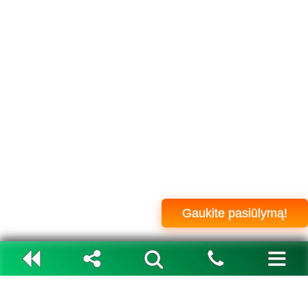
Gaukite pasiūlymą!
PERŽIŪRĖTI PUSLAPIAI
Dalintis
NAVIGACIJA