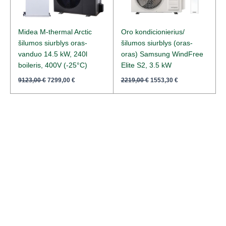
Midea M-thermal Arctic
Oro kondicionierius/
šilumos siurblys oras-
šilumos siurblys (oras-
vanduo 14.5 kW, 240l
oras) Samsung WindFree
boileris, 400V (-25°C)
Elite S2, 3.5 kW
9123,00
€
7299,00
€
2219,00
€
1553,30
€