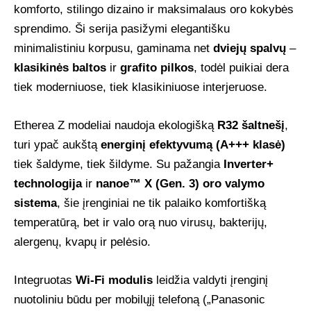
komforto, stilingo dizaino ir maksimalaus oro kokybės
sprendimo. Ši serija pasižymi elegantišku
minimalistiniu korpusu, gaminama net
dviejų spalvų
–
klasikinės baltos
ir
grafito pilkos
, todėl puikiai dera
tiek moderniuose, tiek klasikiniuose interjeruose.
Etherea Z modeliai naudoja ekologišką
R32 šaltnešį
,
turi ypač aukštą
energinį efektyvumą (A+++ klasė)
tiek šaldyme, tiek šildyme. Su pažangia
Inverter+
technologija
ir
nanoe™ X (Gen. 3) oro valymo
sistema
, šie įrenginiai ne tik palaiko komfortišką
temperatūrą, bet ir valo orą nuo virusų, bakterijų,
alergenų, kvapų ir pelėsio.
Integruotas
Wi-Fi modulis
leidžia valdyti įrenginį
nuotoliniu būdu per mobilųjį telefoną („Panasonic