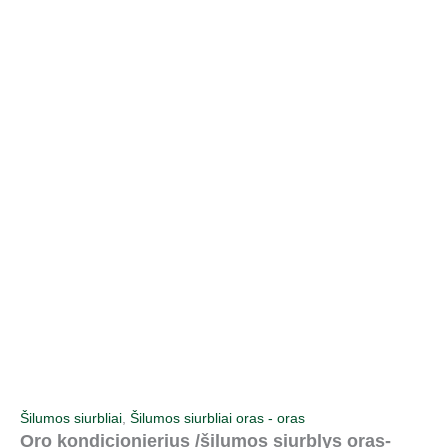
Pereiti
prie
turinio
Šilumos siurbliai
,
Šilumos siurbliai oras - oras
Oro kondicionierius /šilumos siurblys oras-