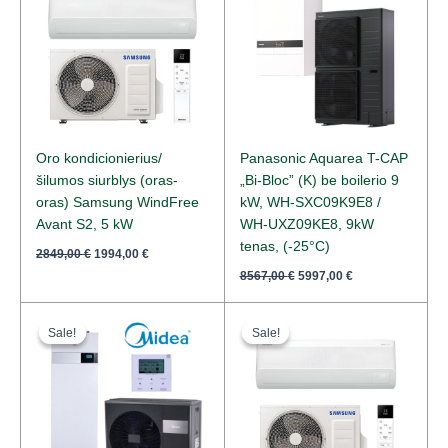
2849,00 €.
1994,00 €.
8567,00 €.
5997,00 €.
Oro kondicionierius/
Panasonic Aquarea T-CAP
šilumos siurblys (oras-
„Bi-Bloc” (K) be boilerio 9
oras) Samsung WindFree
kW, WH-SXC09K9E8 /
Avant S2, 5 kW
WH-UXZ09KE8, 9kW
tenas, (-25°C)
2849,00
€
1994,00
€
8567,00
€
5997,00
€
Original
Current
Original
Current
price
price
price
price
Sale!
Sale!
Sale!
Sale!
was:
is:
was:
is:
9123,00 €.
7299,00 €.
2219,00 €.
1553,30 €.