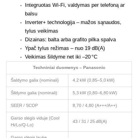
Integruotas Wi-Fi, valdymas per telefoną ar
balsu
Inverter+ technologija – mažos sąnaudos,
tylus veikimas
Dizainas: balta arba grafito pilka spalva
Ypač tylus režimas – nuo 19 dB(A)
Veikimas šildyme net iki –20 °C
Techniniai duomenys – Panasonic
Šaldymo galia (nominali)
4,2 kW (0,85–5,0 kW)
Šildymo galia (nominali)
5,3 kW (0,80–6,80 kW)
SEER / SCOP
8,70 / 4,80 (A+++/A++)
Garso slėgis viduje (Cool
43 / 31 / 25 dB(A)
Hi/Lo/Q‑Lo)
Garso slėgis lauke