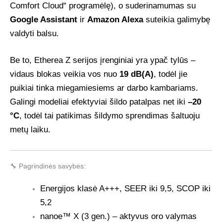
Comfort Cloud“ programėlę), o suderinamumas su
Google Assistant
ir
Amazon Alexa
suteikia galimybę
valdyti balsu.
Be to, Etherea Z serijos įrenginiai yra ypač tylūs –
vidaus blokas veikia vos nuo
19 dB(A)
, todėl jie
puikiai tinka miegamiesiems ar darbo kambariams.
Galingi modeliai efektyviai šildo patalpas net iki
–20
°C
, todėl tai patikimas šildymo sprendimas šaltuoju
metų laiku.
🔧 Pagrindinės savybės:
Energijos klasė A+++, SEER iki 9,5, SCOP iki
5,2
nanoe™ X (3 gen.) – aktyvus oro valymas