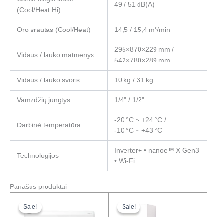
49 / 51 dB(A)
(Cool/Heat Hi)
Oro srautas (Cool/Heat)
14,5 / 15,4 m³/min
295×870×229 mm /
Vidaus / lauko matmenys
542×780×289 mm
Vidaus / lauko svoris
10 kg / 31 kg
Vamzdžių jungtys
1/4" / 1/2"
-20 °C ~ +24 °C /
Darbinė temperatūra
-10 °C ~ +43 °C
Inverter+ • nanoe™ X Gen3
Technologijos
• Wi‑Fi
Panašūs produktai
Original
Current
Original
Current
price
price
price
price
Sale!
Sale!
Sale!
Sale!
was:
is:
was:
is: