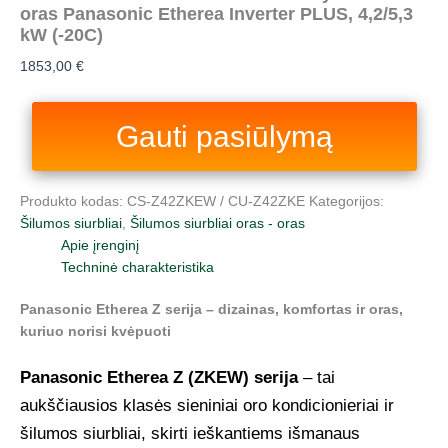
oras Panasonic Etherea Inverter PLUS, 4,2/5,3
kW (-20С)
1853,00
€
Gauti pasiūlymą
Produkto kodas:
CS‑Z42ZKEW / CU‑Z42ZKE
Kategorijos:
Šilumos siurbliai
,
Šilumos siurbliai oras - oras
Apie įrenginį
Techninė charakteristika
Panasonic Etherea Z serija – dizainas, komfortas ir oras,
kuriuo norisi kvėpuoti
Panasonic Etherea Z (ZKEW) serija
– tai
aukščiausios klasės sieniniai oro kondicionieriai ir
šilumos siurbliai, skirti ieškantiems išmanaus