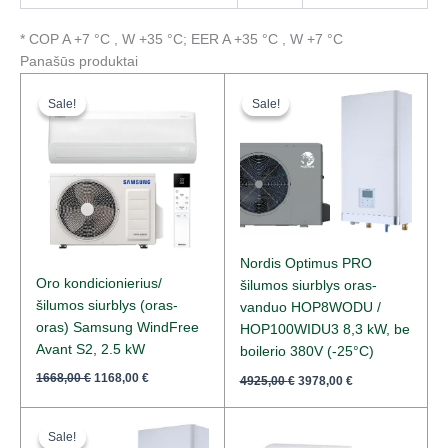
* COP A +7 °C , W +35 °C; EER A +35 °C , W +7 °C
Panašūs produktai
Original
Current
Original
Current
price
price
price
price
Sale!
Sale!
Sale!
Sale!
was:
is:
was:
is:
1668,00 €.
1168,00 €.
4925,00 €.
3978,00 €.
Nordis Optimus PRO
Oro kondicionierius/
šilumos siurblys oras-
šilumos siurblys (oras-
vanduo HOP8WODU /
oras) Samsung WindFree
HOP100WIDU3 8,3 kW, be
Avant S2, 2.5 kW
boilerio 380V (-25°C)
1668,00
€
1168,00
€
4925,00
€
3978,00
€
Original
Current
price
price
Sale!
Sale!
was:
is: