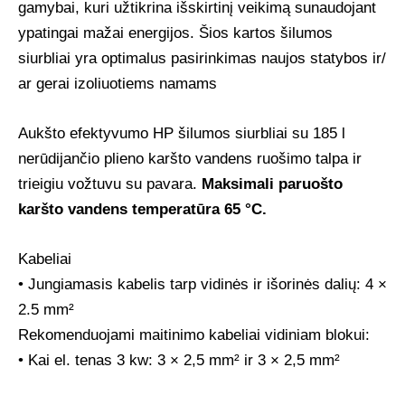
gamybai, kuri užtikrina išskirtinį veikimą sunaudojant
ypatingai mažai energijos. Šios kartos šilumos
siurbliai yra optimalus pasirinkimas naujos statybos ir/
ar gerai izoliuotiems namams
Aukšto efektyvumo HP šilumos siurbliai su 185 l
nerūdijančio plieno karšto vandens ruošimo talpa ir
trieigiu vožtuvu su pavara.
Maksimali paruošto
karšto vandens temperatūra 65 °C.
Kabeliai
• Jungiamasis kabelis tarp vidinės ir išorinės dalių: 4 ×
2.5 mm²
Rekomenduojami maitinimo kabeliai vidiniam blokui:
• Kai el. tenas 3 kw: 3 × 2,5 mm² ir 3 × 2,5 mm²