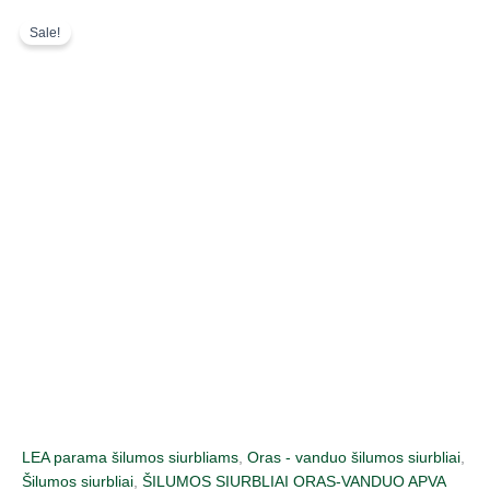
Pereiti
Original
Current
Sale!
prie
price
price
turinio
was:
is:
9430,00 €.
6378,00 €.
LEA parama šilumos siurbliams
,
Oras - vanduo šilumos siurbliai
,
Šilumos siurbliai
,
ŠILUMOS SIURBLIAI ORAS-VANDUO APVA