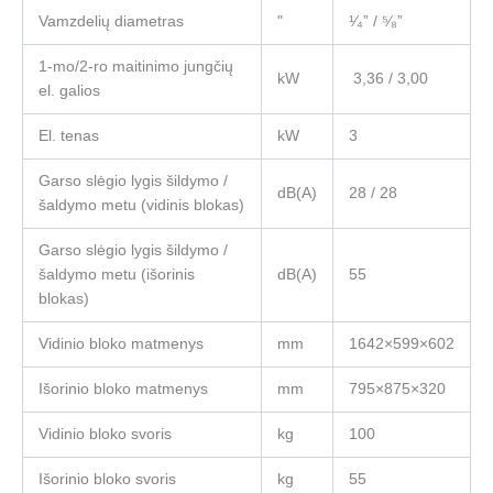
Vamzdelių diametras
"
¹⁄₄” / ⁵⁄₈”
1-mo/2-ro maitinimo jungčių
kW
3,36 / 3,00
el. galios
El. tenas
kW
3
Garso slėgio lygis šildymo /
dB(A)
28 / 28
šaldymo metu (vidinis blokas)
Garso slėgio lygis šildymo /
šaldymo metu (išorinis
dB(A)
55
blokas)
Vidinio bloko matmenys
mm
1642×599×602
Išorinio bloko matmenys
mm
795×875×320
Vidinio bloko svoris
kg
100
Išorinio bloko svoris
kg
55