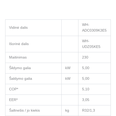
WH-
Vidinė dalis
ADC0309K3E5
WH-
Išorinė dalis
UDZ05KE5
Maitinimas
230
Šildymo galia
kW
5,00
Šaldymo galia
kW
5,00
COP*
5,10
EER*
3,05
Šaltnešis / jo kiekis
kg
R32/1,3