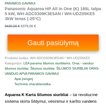
PARAMOS GAVIMUI
Panasonic Aquarea HP All in One (K) 185L talpa
5 kW, WH-ADC0309K3E5AN / WH-UDZ05KE5
3kW tenas (-25°C)
9430,00
€
6378,00
€
Gauti pasiūlymą
Produkto kodas:
WH-ADC0309K3E5AN / WH-UDZ05KE5
Kategorijos:
LEA parama šilumos siurbliams
,
Oras - vanduo
šilumos siurbliai
,
Šilumos siurbliai
,
ŠILUMOS SIURBLIAI ORAS-
VANDUO APVA PARAMOS GAVIMUI
Apie įrenginį
Techninė charakteristika
Aquarea K Karta šilumos siurbliai
– tai revoliucinė
sistema skirta šildymui, vėsinimui ir karšto vandens