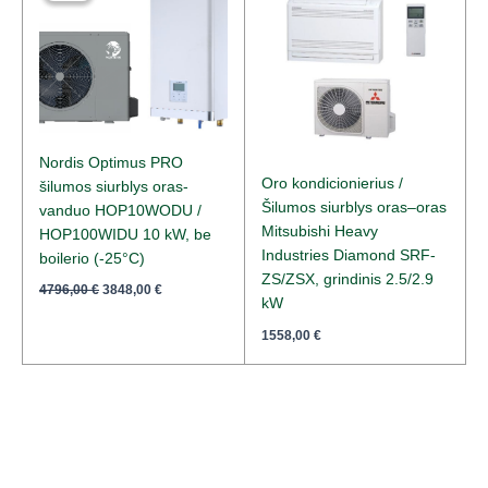
4796,00 €.
3848,00 €.
Nordis Optimus PRO
Oro kondicionierius /
šilumos siurblys oras-
Šilumos siurblys oras–oras
vanduo HOP10WODU /
Mitsubishi Heavy
HOP100WIDU 10 kW, be
Industries Diamond SRF-
boilerio (-25°C)
ZS/ZSX, grindinis 2.5/2.9
4796,00
€
3848,00
€
kW
1558,00
€