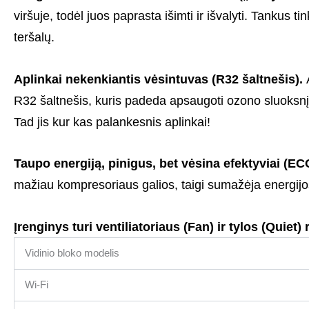
viršuje, todėl juos paprasta išimti ir išvalyti. Tankus
teršalų.
Aplinkai nekenkiantis vėsintuvas (R32 šaltnešis).
A
R32 šaltnešis, kuris padeda apsaugoti ozono sluoksnį i
Tad jis kur kas palankesnis aplinkai!
Taupo energiją, pinigus, bet vėsina efektyviai (E
mažiau kompresoriaus galios, taigi sumažėja energijos s
Įrenginys turi ventiliatoriaus (Fan) ir tylos (Quiet)
Vidinio bloko modelis
Wi-Fi