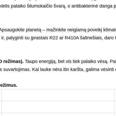
 tinklelis palaiko šilumokaičio švarą, o antibakterinė dang
psaugokite planetą – mažinkite neigiamą poveikį klimato 
r, palyginti su įprastais R22 ar R410A šaltnešiais, daro l
CO režimas).
Taupo energiją, bet vis tiek palaiko vėsą. 
uvartojimas. Kai lauke nėra itin karšta, galima vėsinti ef
 režimus.