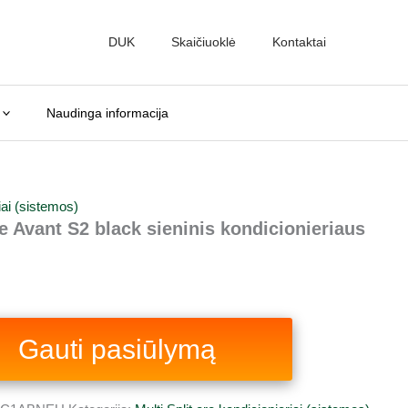
DUK
Skaičiuoklė
Kontaktai
.
Naudinga informacija
riai (sistemos)
Avant S2 black sieninis kondicionieriaus
Gauti pasiūlymą