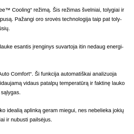
 Cooling“ režimą. Šis reži­­mas švel­niai, toly­giai ir
orpusą. Pažangi oro srovės tech­­no­lo­gija taip pat toly­
ūsių.
e esan­tis įren­gi­nys suva­r­toja itin nedaug ener­gi­
o Comfort“. Ši funk­cija auto­­ma­ti­š­kai anali­zuoja
agei­dau­jamą vidaus patalpų tempe­ra­tūrą ir faktinę lauko
o sąly­gas.
o idealią aplinką geram miegui, nes nebelieka jokių
i ir nubusti pailsėjus.