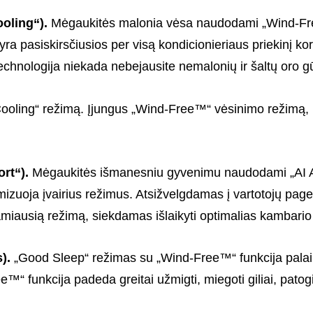
ooling“).
Mėgau­ki­tės malo­­nia vėsa naudo­dami „Wind-Free™
ra pasi­skirs­čiu­sios per visą kondi­cio­nie­riaus prie­kinį k
tech­no­lo­gija niekada nebe­jau­site nema­lo­nių ir šaltų oro g
ing“ režimą. Įjun­­gus „Wind-Free™“ vėsi­nimo režimą, lauk
rt“).
Mėgau­ki­tės išma­ne­s­niu gyve­nimu naudo­dami „AI Aut
i­mi­zuoja įvai­rius reži­mus. Atsi­žvelg­da­mas į varto­tojų p
ka­miau­sią režimą, siek­da­mas išlai­kyti opti­ma­lias kamba­ri
s).
„Good Sleep“ režimas su „Wind-Free™“ funkcija palaik
™“ funkcija padeda greitai užmigti, miegoti giliai, patogia