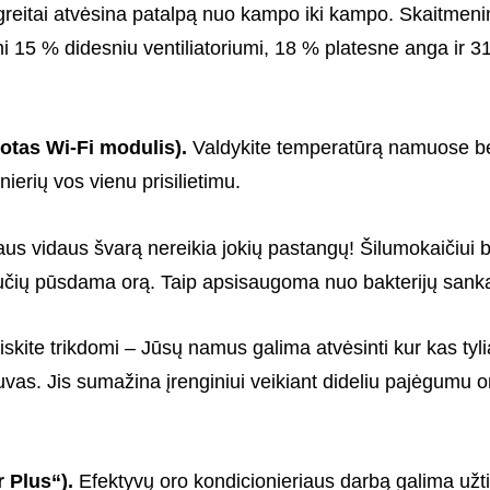
rei­tai atvė­sina patalpą nuo kampo iki kampo. Skait­me­ni­ni
žymi 15 % dides­niu venti­lia­to­riumi, 18 % platesne anga ir 
uo­tas Wi-Fi modu­lis).
Valdy­­kite tempe­ra­tūrą namuose be
e­­rių vos vienu prisi­­lie­timu.
iaus vidaus švarą nereikia jokių pastangų! Šilumokaičiui 
inučių pūsdama orą. Taip apsisaugoma nuo bakterijų sank
iskite trikdomi – Jūsų namus galima atvėsinti kur kas tyl
ntuvas. Jis sumažina įrenginiui veikiant dideliu pajėgumu o
r Plus“).
Efektyvų oro kondicionieriaus darbą galima užtik