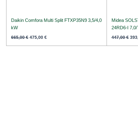
Daikin Comfora Multi Split FTXP35N9 3,5/4,0
Midea SOLS
kW
24RD6-I 7,0/
665,00
€
475,00
€
447,00
€
393