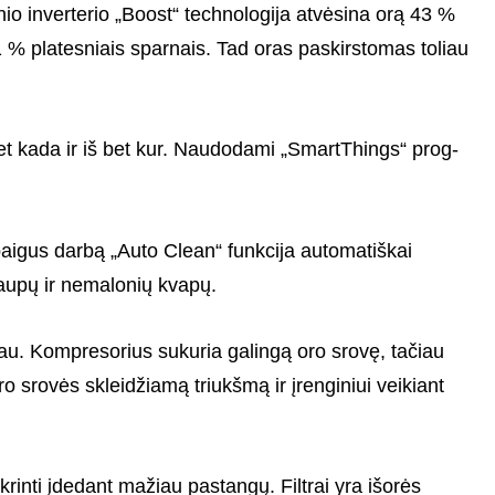
o inver­te­rio „Boost“ tech­no­lo­gija atvė­sina orą 43 %
31 % plates­niais spar­nais. Tad oras paskirs­to­mas toliau
t kada ir iš bet kur. Naudo­dami „Sma­r­tThings“ prog­
baigus darbą „Auto Clean“ funkcija automatiškai
aupų ir nemalonių kvapų.
iau. Kompresorius sukuria galingą oro srovę, tačiau
ro srovės skleidžiamą triukšmą ir įrenginiui veikiant
rinti įdedant mažiau pastangų. Filtrai yra išorės