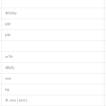
Φ/V/Hz
kW
kW
3
m
/h
dB(A)
mm
kg
Φ, mm ( inch )