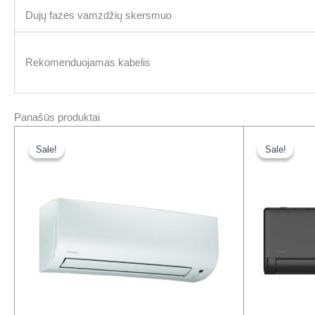
Dujų fazės vamzdžių skersmuo
Rekomenduojamas kabelis
Panašūs produktai
Original
Current
Orig
price
price
pric
Sale!
Sale!
Sale!
Sale!
was:
is:
was
665,00 €.
475,00 €.
447,