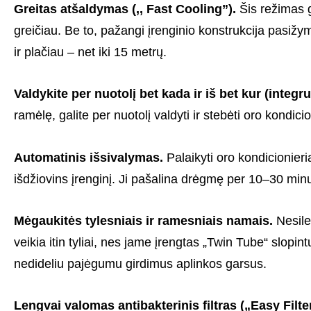
Grei­tas atšal­dy­mas (,, Fast Cooling”).
Šis reži­mas g
grei­čiau. Be to, pažangi įren­gi­nio konst­ruk­cija pasi­
ir plačiau – net iki 15 metrų.
Valdy­­kite per nuotolį bet kada ir iš bet kur (inte­gr
ra­mėlę, galite per nuotolį valdyti ir stebėti oro kondi­cio­ni
Automatinis išsivalymas.
Palaikyti oro kondicionier
išdžiovins įrenginį. Ji pašalina drėgmę per 10–30 m
Mėgaukitės tylesniais ir ramesniais namais.
Nesile
veikia itin tyliai, nes jame įrengtas „Twin Tube“ slopi
nedideliu pajėgumu girdimus aplinkos garsus.
Lengvai valomas antibakterinis filtras („Easy Filte