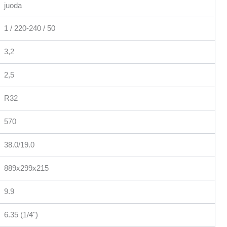
juoda
1 / 220-240 / 50
3,2
2,5
R32
570
38.0/19.0
889x299x215
9.9
6.35 (1/4")