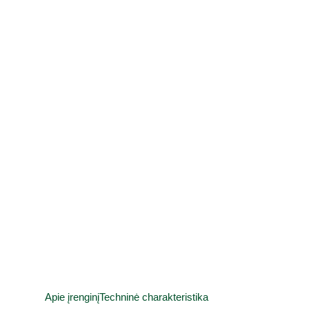
Apie įrenginį
Techninė charakteristika