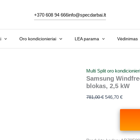
Original
Current
price
price
+370 608 94 666
info@specdarbai.lt
was:
is:
781,00 €.
546,70 €
i
Oro kondicionieriai
LEA parama
Vėdinimas
Multi Split oro kondicionie
Samsung Windfree 
blokas, 2,5 kW
781,00
€
546,70
€