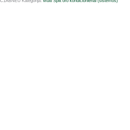
9C1ABNEU
Kategorija:
Multi Split oro kondicionieriai (sistemos)