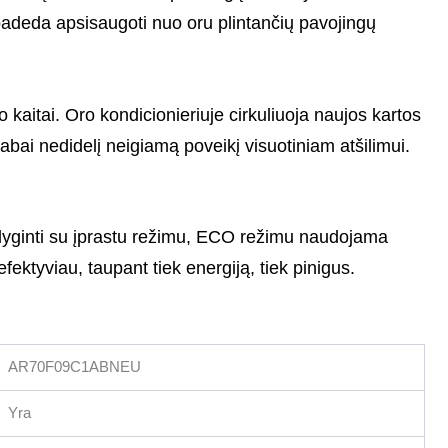
a padeda apsisaugoti nuo oru plintančių pavojingų
kaitai. Oro kondicionieriuje cirkuliuoja naujos kartos
abai nedidelį neigiamą poveikį visuotiniam atšilimui.
Palyginti su įprastu režimu, ECO režimu naudojama
ektyviau, taupant tiek energiją, tiek pinigus.
AR70F09C1ABNEU
Yra