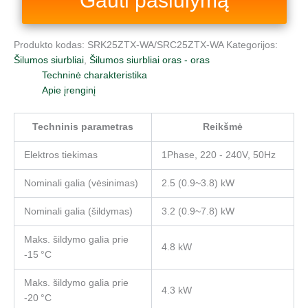
Gauti pasiūlymą
Produkto kodas:
SRK25ZTX-WA/SRC25ZTX-WA
Kategorijos:
Šilumos siurbliai
,
Šilumos siurbliai oras - oras
Techninė charakteristika
Apie įrenginį
Techninis parametras
Reikšmė
Elektros tiekimas
1Phase, 220 - 240V, 50Hz
Nominali galia (vėsinimas)
2.5 (0.9~3.8) kW
Nominali galia (šildymas)
3.2 (0.9~7.8) kW
Maks. šildymo galia prie
4.8 kW
-15 °C
Maks. šildymo galia prie
4.3 kW
-20 °C