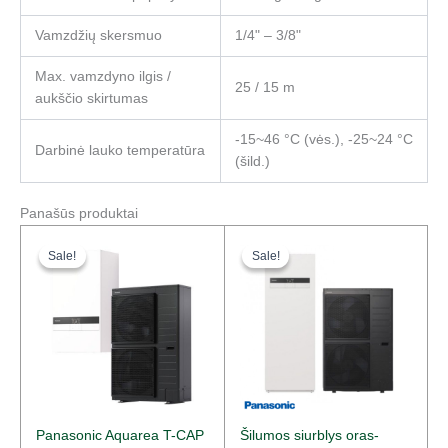
Vamzdžių skersmuo
1/4" – 3/8"
Max. vamzdyno ilgis /
25 / 15 m
aukščio skirtumas
-15~46 °C (vės.), -25~24 °C
Darbinė lauko temperatūra
(šild.)
Panašūs produktai
Original
Current
Original
Current
price
price
price
price
Sale!
Sale!
Sale!
Sale!
was:
is:
was:
is:
11947,00 €.
8139,00 €.
16117,00 €.
10960,00 €.
Panasonic Aquarea T-CAP
Šilumos siurblys oras-