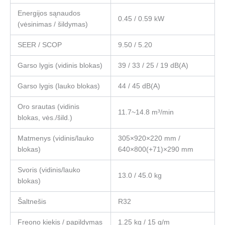
Energijos sąnaudos
0.45 / 0.59 kW
(vėsinimas / šildymas)
SEER / SCOP
9.50 / 5.20
Garso lygis (vidinis blokas)
39 / 33 / 25 / 19 dB(A)
Garso lygis (lauko blokas)
44 / 45 dB(A)
Oro srautas (vidinis
11.7~14.8 m³/min
blokas, vės./šild.)
Matmenys (vidinis/lauko
305×920×220 mm /
blokas)
640×800(+71)×290 mm
Svoris (vidinis/lauko
13.0 / 45.0 kg
blokas)
Šaltnešis
R32
Freono kiekis / papildymas
1.25 kg / 15 g/m