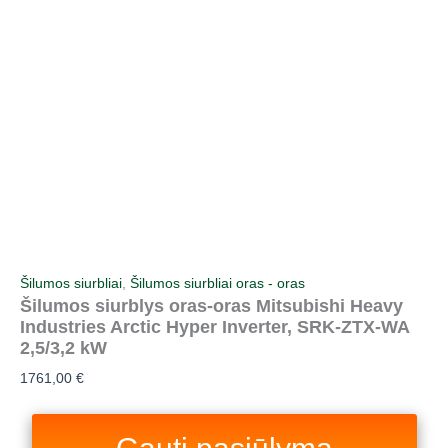
Pereiti
prie
turinio
Šilumos siurbliai
,
Šilumos siurbliai oras - oras
Šilumos siurblys oras-oras Mitsubishi Heavy
Industries Arctic Hyper Inverter, SRK-ZTX-WA
2,5/3,2 kW
1761,00
€