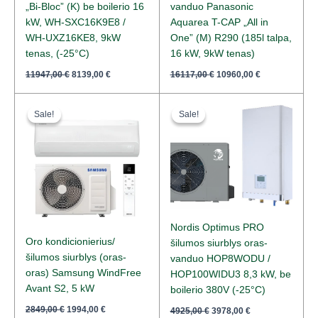
„Bi-Bloc” (K) be boilerio 16
vanduo Panasonic
kW, WH-SXC16K9E8 /
Aquarea T-CAP „All in
WH-UXZ16KE8, 9kW
One” (M) R290 (185l talpa,
tenas, (-25°C)
16 kW, 9kW tenas)
11947,00
€
8139,00
€
16117,00
€
10960,00
€
Original
Current
Original
Current
price
price
price
price
Sale!
Sale!
Sale!
Sale!
was:
is:
was:
is:
2849,00 €.
1994,00 €.
4925,00 €.
3978,00 €.
Nordis Optimus PRO
Oro kondicionierius/
šilumos siurblys oras-
šilumos siurblys (oras-
vanduo HOP8WODU /
oras) Samsung WindFree
HOP100WIDU3 8,3 kW, be
Avant S2, 5 kW
boilerio 380V (-25°C)
2849,00
€
1994,00
€
4925,00
€
3978,00
€