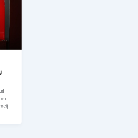
ų
uti
ymo
metį