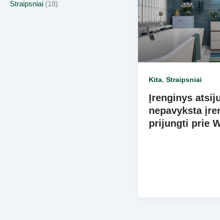
Straipsniai
(18)
,
Kita
Straipsniai
Įrenginys atsij
nepavyksta įre
prijungti prie 