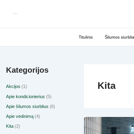
Pereiti
prie
turinio
Titulinis
Šilumos siurblia
Kategorijos
Kita
Akcijos
(1)
Apie kondicionierius
(5)
Apie šilumos siurblius
(6)
Apie vėdinimą
(4)
Kita
(2)