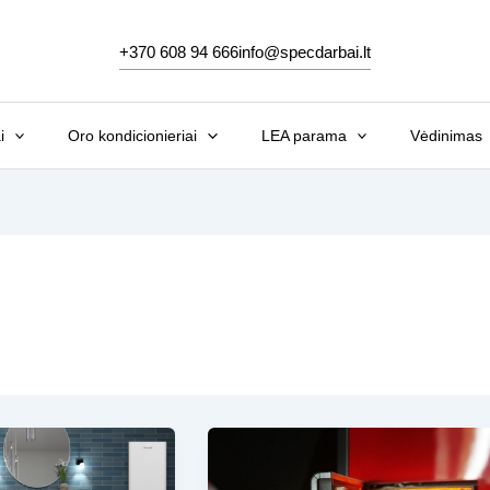
+370 608 94 666
info@specdarbai.lt
i
Oro kondicionieriai
LEA parama
Vėdinimas