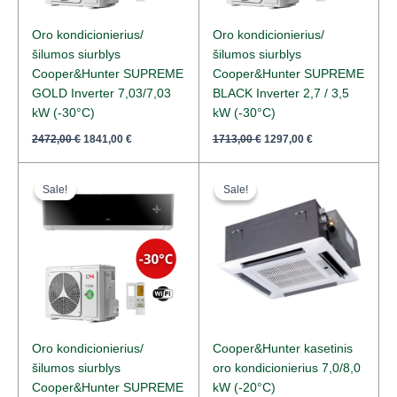
Oro kondicionierius/
Oro kondicionierius/
šilumos siurblys
šilumos siurblys
Cooper&Hunter SUPREME
Cooper&Hunter SUPREME
GOLD Inverter 7,03/7,03
BLACK Inverter 2,7 / 3,5
kW (-30°C)
kW (-30°C)
2472,00
€
1841,00
€
1713,00
€
1297,00
€
Original
Current
Original
Current
price
price
price
price
Sale!
Sale!
Sale!
Sale!
was:
is:
was:
is:
1804,00 €.
1366,00 €.
1900,00 €.
1520,00 €.
Oro kondicionierius/
Cooper&Hunter kasetinis
šilumos siurblys
oro kondicionierius 7,0/8,0
Cooper&Hunter SUPREME
kW (-20°C)