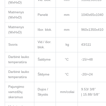
(WxHxD)
Matmenys
Panelė
mm
1040х65х1040
(WxHxD)
Matmenys
Išor. blok.
mm
960х1350х410
(WxHxD)
Vid./ išor.
Svoris
kg
43/111
blok.
Darbinė lauko
Šaldyme
°C
-15/+48
temperatūra
Darbinė lauko
Šildyme
°C
-20/+24
temperatūra
Pajungimo
Dujos /
9.53/ 3/8’’
vamzdžių
mm/coliai
Skystis
| 15.88/ 5/8’’
skersmuo