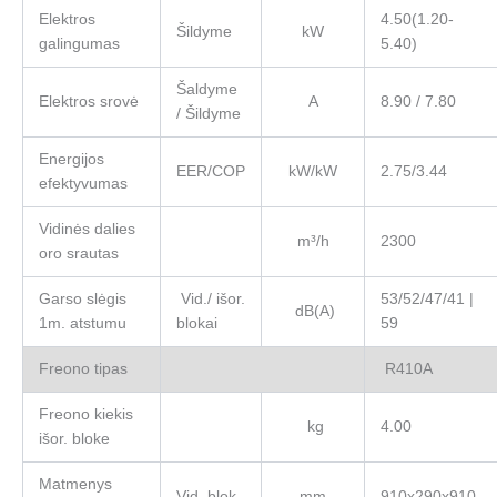
Elektros
4.50(1.20-
Šildyme
kW
galingumas
5.40)
Šaldyme
Elektros srovė
A
8.90 / 7.80
/ Šildyme
Energijos
EER/COP
kW/kW
2.75/3.44
efektyvumas
Vidinės dalies
m³/h
2300
oro srautas
Garso slėgis
Vid./ išor.
53/52/47/41 |
dB(A)
1m. atstumu
blokai
59
Freono tipas
R410A
Freono kiekis
kg
4.00
išor. bloke
Matmenys
Vid. blok.
mm
910х290х910