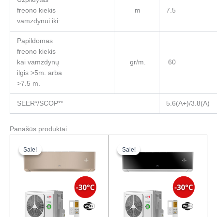
freono kiekis
m
7.5
vamzdynui iki:
Papildomas
freono kiekis
kai vamzdynų
gr/m.
60
ilgis >5m. arba
>7.5 m.
SEER*/SCOP**
5.6(A+)/3.8(A)
Panašūs produktai
Original
Current
Original
Current
price
price
price
price
Sale!
Sale!
Sale!
Sale!
was:
is:
was:
is:
2472,00 €.
1841,00 €.
1713,00 €.
1297,00 €.