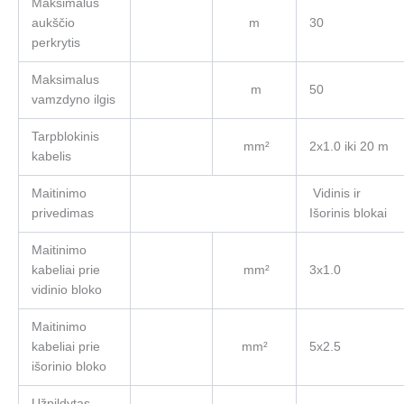
Maksimalus
aukščio
m
30
perkrytis
Maksimalus
m
50
vamzdyno ilgis
Tarpblokinis
mm²
2x1.0 iki 20 m
kabelis
Maitinimo
Vidinis ir
privedimas
Išorinis blokai
Maitinimo
kabeliai prie
mm²
3x1.0
vidinio bloko
Maitinimo
kabeliai prie
mm²
5x2.5
išorinio bloko
Užpildytas