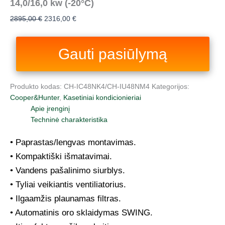
14,0/16,0 kw (-20°C)
2895,00
€
2316,00
€
Gauti pasiūlymą
Produkto kodas:
CH-IC48NK4/CH-IU48NM4
Kategorijos:
Cooper&Hunter
,
Kasetiniai kondicionieriai
Apie įrenginį
Techninė charakteristika
• Paprastas/lengvas montavimas.
• Kompaktiški išmatavimai.
• Vandens pašalinimo siurblys.
• Tyliai veikiantis ventiliatorius.
• Ilgaamžis plaunamas filtras.
• Automatinis oro sklaidymas SWING.