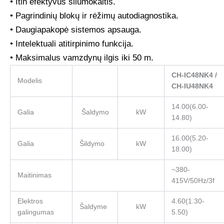
• Itin efektyvus šilumokaitis.
• Pagrindinių blokų ir rėžimų autodiagnostika.
• Daugiapakopė sistemos apsauga.
• Intelektuali atitirpinimo funkcija.
• Maksimalus vamzdynų ilgis iki 50 m.
CH-IC48NK4 /
Modelis
CH-IU48NK4
14.00(6.00-
Galia
Šaldymo
kW
14.80)
16.00(5.20-
Galia
Šildymo
kW
18.00)
~380-
Maitinimas
415V/50Hz/3f
Elektros
4.60(1.30-
Šaldyme
kW
galingumas
5.50)