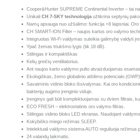
Cooper&Hunter SUPREME Continental Inverter – tai nauja
Unikali
CH 7-SKY technologija
užtikrina septynių pak
Namų apsauga nuo užšalimo: funkcija +8 laipsniai. Oro 
CH SMART-ION Filter – naujos kartos oro valymo techn
Integruotas Wi-Fi valdymas suteikia galimybę valdyti įren
Ypač žemas triukšmo lygis (tik 18 dB).
Stilingas ir kompaktiškas
Kelių greičių ventiliatorius.
Ant naujos karto valdymo pulto atvaizduojamas esamas 
Ekologiškas, žemo globalinio atšilimo potencialo (GWP)
Savaiminis vidinio bloko išsivalymas. Kai oro kondicionie
bakterijų augimo įrenginio viduje.
Įrenginys gali būti komplektuojamas su dviem filtrais, kur
ECO FRESH – elektrostatinis oro valymo filtras.
Stilingas vidinio bloko LED ekranas. Naudojant valdymo p
Kokybiško miego režimas SLEEP.
Intelektuali valdymo sistema AUTO reguliuoja režimus 
24 valandų laikmatis.