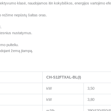
fektyvumo klasė, naudojamos itin kokybiškos, energijos vartojimo e
mo režime nepūstų šaltas oras.
.
stesnius nustatymus.
ymo pulteliu.
udojant žemą įtampą.
CH-S12FTXAL-BL(I)
kW
3,50
kW
3,80
m3/h
390/420/450/4