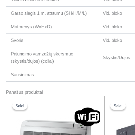
Garso slėgis 1 m. atstumu (SH/H/M/L)
Vid. bloko
Matmenys (WxHxD)
Vid. bloko
Svoris
Vid. bloko
Pajungimo vamzdžių skersmuo
Skystis/Dujos
(skystis/dujos) (coliai)
Sausinimas
Panašūs produktai
Original
Current
Or
price
price
pr
Sale!
Sale!
Sale!
Sale!
was:
is:
wa
1210,00 €.
917,00 €.
28