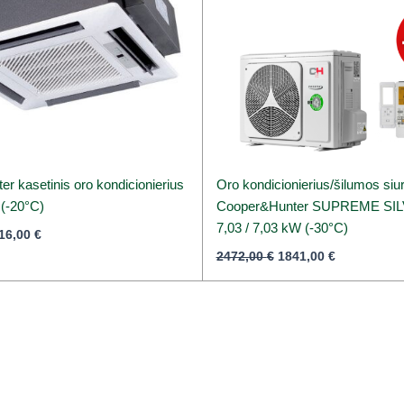
r kasetinis oro kondicionierius
Oro kondicionierius/šilumos siu
 (-20°C)
Cooper&Hunter SUPREME SILV
7,03 / 7,03 kW (-30°C)
16,00
€
2472,00
€
1841,00
€