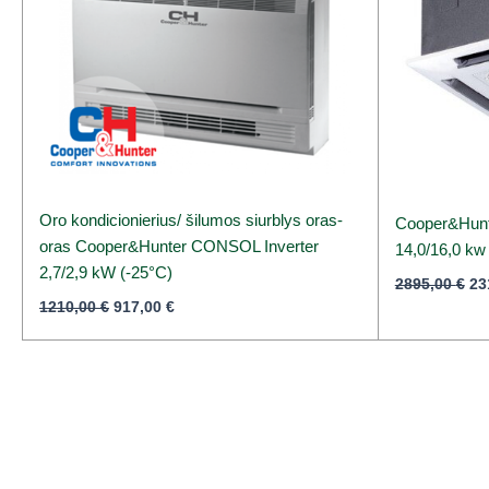
Oro kondicionierius/ šilumos siurblys oras-
Cooper&Hunte
oras Cooper&Hunter CONSOL Inverter
14,0/16,0 kw
2,7/2,9 kW (-25°C)
2895,00
€
23
1210,00
€
917,00
€