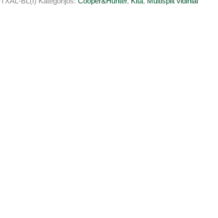
TXAL-BL(I)
Kategorijos:
Cooper&Hunter
,
Kita
,
Multisplit vidiniai