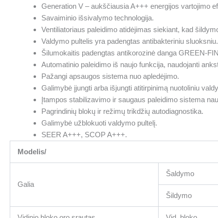
Generation V – aukščiausia A+++ energijos vartojimo e
Savaiminio išsivalymo technologija.
Ventiliatoriaus paleidimo atidėjimas siekiant, kad šildy
Valdymo pultelis yra padengtas antibakteriniu sluoksniu.
Šilumokaitis padengtas antikorozinė danga GREEN-FIN
Automatinio paleidimo iš naujo funkcija, naudojanti ank
Pažangi apsaugos sistema nuo apledėjimo.
Galimybė įjungti arba išjungti atitirpinimą nuotoliniu vald
Įtampos stabilizavimo ir saugaus paleidimo sistema na
Pagrindinių blokų ir režimų trikdžių autodiagnostika.
Galimybė užblokuoti valdymo pultelį.
SEER A+++, SCOP A+++.
Modelis/
Šaldymo
Galia
Šildymo
Vidinio bloko oro srautas
Vid. bloko