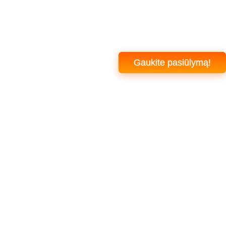
Gaukite pasiūlymą!
+370 608 94 666
info@specdarbai.lt
Pirmadienis - Penktadienis: 7:00-17:00