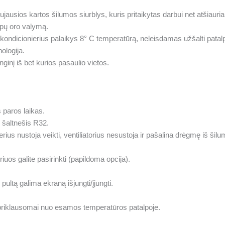
usios kartos šilumos siurblys, kuris pritaikytas darbui net atšiauri
opų oro valymą.
kondicionierius palaikys 8° C temperatūrą, neleisdamas užšalti patal
ologija.
ginį iš bet kurios pasaulio vietos.
paros laikas.
 šaltnešis R32.
rius nustoja veikti, ventiliatorius nesustoja ir pašalina drėgmę iš ši
iuos galite pasirinkti (papildoma opcija).
ultą galima ekraną išjungti/įjungti.
priklausomai nuo esamos temperatūros patalpoje.