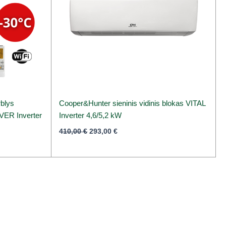
rblys
Cooper&Hunter sieninis vidinis blokas VITAL
ER Inverter
Inverter 4,6/5,2 kW
410,00
€
293,00
€