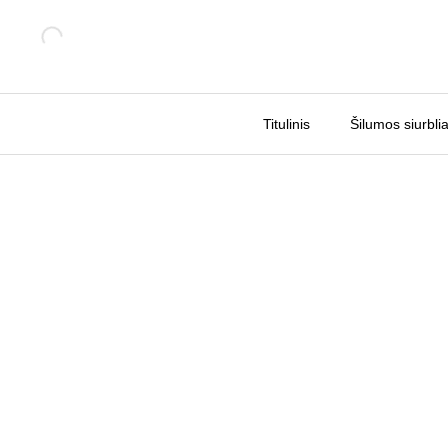
Pereiti
Sale!
prie
turinio
Titulinis
Šilumos siurblia