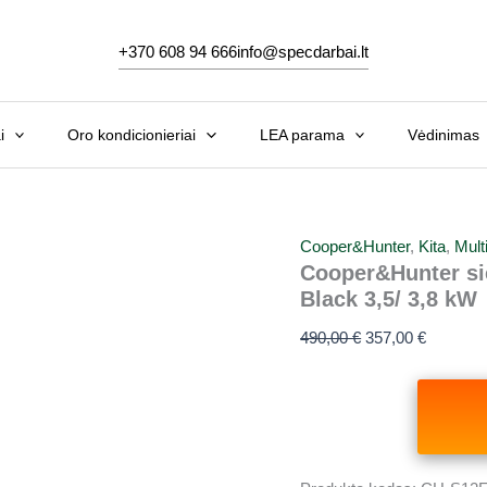
Original
Current
price
price
+370 608 94 666
info@specdarbai.lt
was:
is:
490,00 €.
357,00 €
i
Oro kondicionieriai
LEA parama
Vėdinimas
Cooper&Hunter
,
Kita
,
Multi
Cooper&Hunter sie
Black 3,5/ 3,8 kW
490,00
€
357,00
€