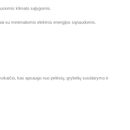
ausiomis klimato sąlygomis.
pai su minimaliomis elektros energijos sąnaudomis.
lumokaičio, kas apsaugo nuo pelėsių, grybelių susidarymo ir