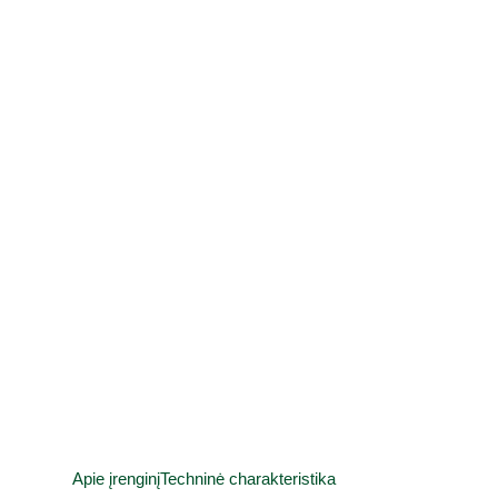
Apie įrenginį
Techninė charakteristika