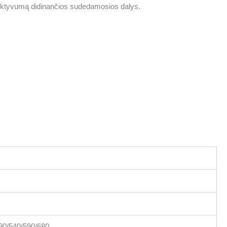
fektyvumą didinančios sudedamosios dalys.
90/540/590/680