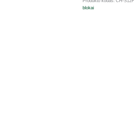
Produkto kodas:
CH-S12F
blokai