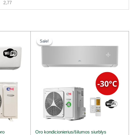
2,77
Original
Current
price
price
Sale!
Sale!
was:
is:
1713,00 €.
1297,00 €.
oro
Oro kondicionierius/šilumos siurblys