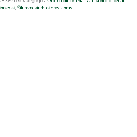
F/RXF71D9
Kategorijos:
Oro kondicionieriai
,
Oro kondicionieriai
onieriai
,
Šilumos siurbliai oras - oras