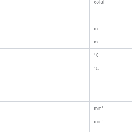
coliai
m
m
°C
°C
mm²
mm²