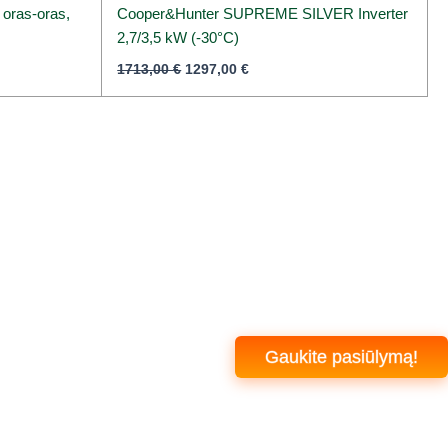
 oras-oras,
Cooper&Hunter SUPREME SILVER Inverter
2,7/3,5 kW (-30°C)
1713,00
€
1297,00
€
Gaukite pasiūlymą!