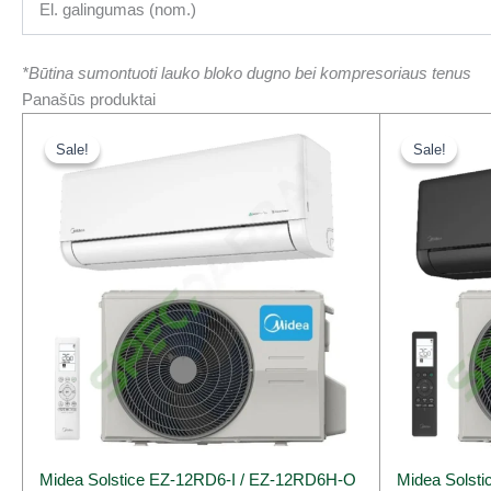
El. galingumas (nom.)
*Būtina sumontuoti lauko bloko dugno bei kompresoriaus tenus
Panašūs produktai
Original
Current
Or
price
price
pr
Sale!
Sale!
Sale!
Sale!
was:
is:
wa
750,00 €.
624,00 €.
14
Midea Solstice EZ-12RD6-I / EZ-12RD6H-O
Midea Solst