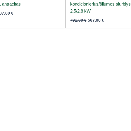
 antracitas
kondicionierius/šilumos siurblys
2,5/2,8 kW
07,00
€
791,00
€
567,00
€