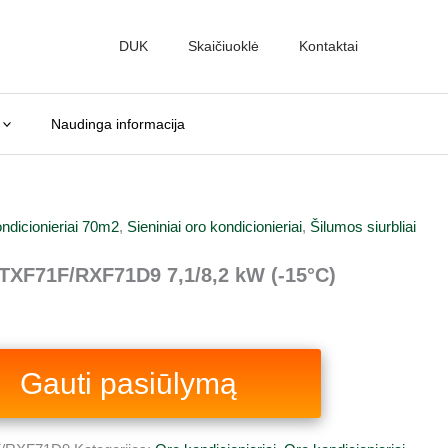
nt
DUK
Skaičiuoklė
Kontaktai
0 €.
Naudinga informacija
ndicionieriai 70m2
,
Sieniniai oro kondicionieriai
,
Šilumos siurbliai
TXF71F/RXF71D9 7,1/8,2 kW (-15°C)
Gauti pasiūlymą