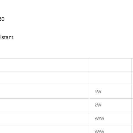
50
istant
kW
kW
W/W
W/W