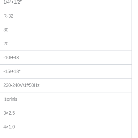
1/4″+1/2″
R-32
30
20
-10/+48
-15/+18*
220-240V/1f/50Hz
išorinis
3×2,5
4×1,0