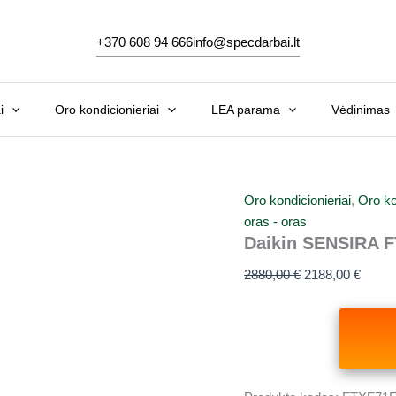
Original
Curre
price
price
+370 608 94 666
info@specdarbai.lt
was:
is:
2880,00 €.
2188,0
i
Oro kondicionieriai
LEA parama
Vėdinimas
Oro kondicionieriai
,
Oro ko
oras - oras
Daikin SENSIRA F
2880,00
€
2188,00
€