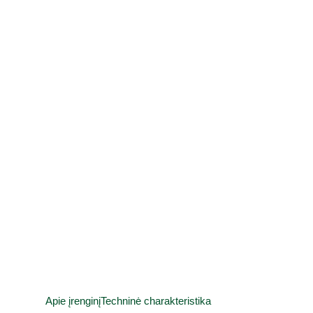
Apie įrenginį
Techninė charakteristika