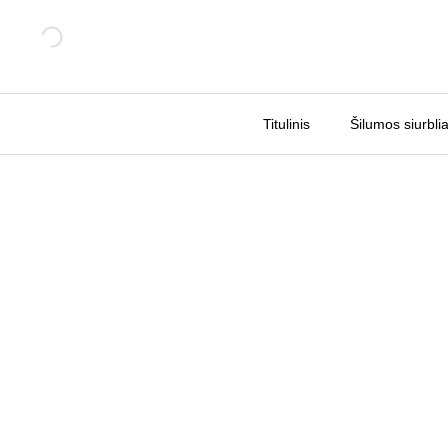
Pereiti
Sale!
prie
turinio
Titulinis
Šilumos siurblia