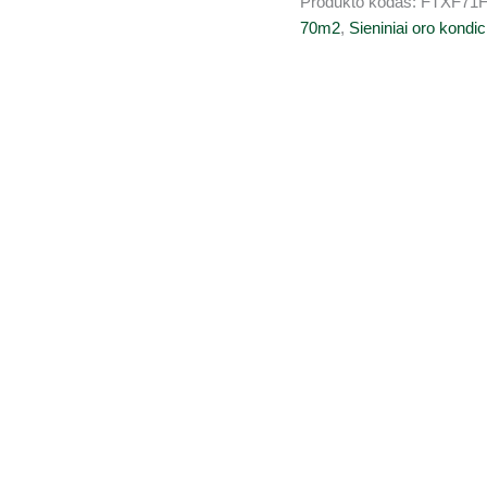
Produkto kodas:
FTXF71
70m2
,
Sieniniai oro kondici