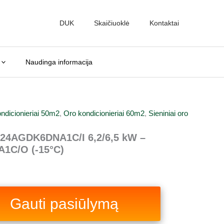
DUK
Skaičiuoklė
Kontaktai
Naudinga informacija
ndicionieriai 50m2
,
Oro kondicionieriai 60m2
,
Sieniniai oro
24AGDK6DNA1C/I 6,2/6,5 kW –
C/O (-15°C)
Gauti pasiūlymą