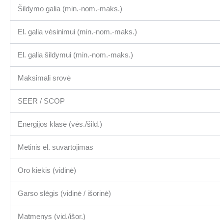
Šildymo galia (min.-nom.-maks.)
El. galia vėsinimui (min.-nom.-maks.)
El. galia šildymui (min.-nom.-maks.)
Maksimali srovė
SEER / SCOP
Energijos klasė (vės./šild.)
Metinis el. suvartojimas
Oro kiekis (vidinė)
Garso slėgis (vidinė / išorinė)
Matmenys (vid./išor.)