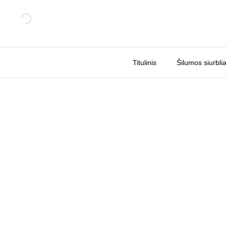
Pereiti
prie
turinio
Titulinis
Šilumos siurblia