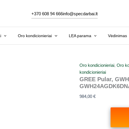
+370 608 94 666
info@specdarbai.lt
i
Oro kondicionieriai
LEA parama
Vėdinimas
Oro kondicionieriai
,
Oro ko
kondicionieriai
GREE Pular, GWH
GWH24AGDK6DNA1
984,00
€