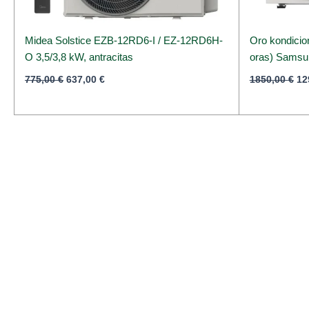
Midea Solstice EZB-12RD6-I / EZ-12RD6H-
Oro kondicion
O 3,5/3,8 kW, antracitas
oras) Samsu
775,00
€
637,00
€
1850,00
€
12