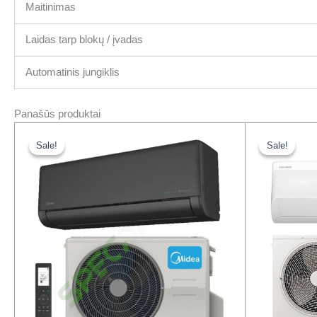
Maitinimas
Laidas tarp blokų / įvadas
Automatinis jungiklis
Panašūs produktai
Original
Current
Or
price
price
pr
Sale!
Sale!
Sale!
Sale!
was:
is:
wa
775,00 €.
637,00 €.
18