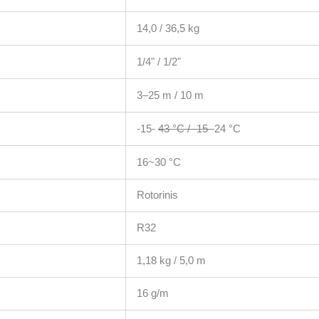
14,0 / 36,5 kg
1/4" / 1/2"
3–25 m / 10 m
-15-
43 °C / -15-
24 °C
16~30 °C
Rotorinis
R32
1,18 kg / 5,0 m
16 g/m