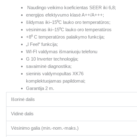
Naudingo veikimo koeficientas SEER iki 6,8;
energijos efektyvumo klasė A++/A+++;
šildymas iki–15⁰C lauko oro temperatūros;
vėsinimas iki–15⁰C lauko oro temperatūros
+8⁰ C temperatūros palaikymo funkcija;
„I Feel“ funkcija;
WI-FI valdymas išmaniuoju telefonu
G 10 Inverter technologija;
savaiminė diagnostika;
sieninis valdymopultas XK76
komplektuojamas papildomai;
Garantija 2 m.
Išorinė dalis
Vidinė dalis
Vėsinimo galia (min.-nom.-maks.)