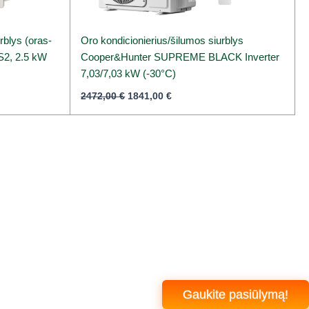
rblys (oras-
Oro kondicionierius/šilumos siurblys
S2, 2.5 kW
Cooper&Hunter SUPREME BLACK Inverter
7,03/7,03 kW (-30°C)
2472,00
€
1841,00
€
Gaukite pasiūlymą!